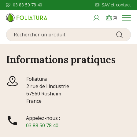
03 88 50 78 40
SAV et contact
Menu
(0)
Informations pratiques
Foliatura
2 rue de l'industrie
67560 Rosheim
France

Appelez-nous :
03 88 50 78 40