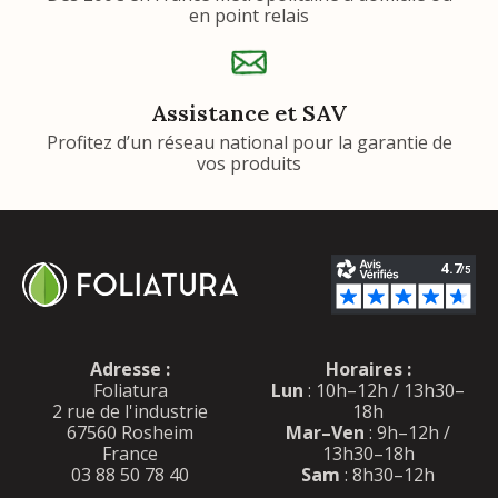
en point relais
Assistance et SAV
Profitez d’un réseau national pour la garantie de
vos produits
Adresse :
Horaires :
Foliatura
Lun
: 10h–12h / 13h30–
2 rue de l'industrie
18h
67560 Rosheim
Mar–Ven
: 9h–12h /
France
13h30–18h
03 88 50 78 40
Sam
: 8h30–12h