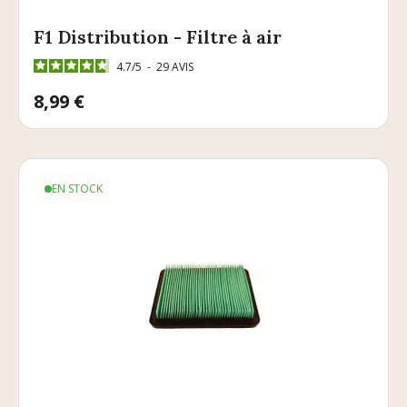
F1 Distribution - Filtre à air
4.7
/
5
-
29
AVIS
Prix
8,99 €
EN STOCK