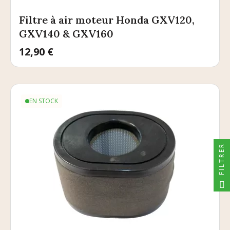
Filtre à air moteur Honda GXV120,
GXV140 & GXV160
Prix
12,90 €
EN STOCK
FILTRER