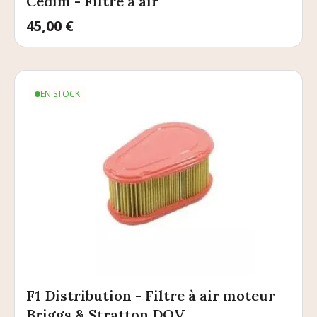
Cedim - Filtre à air
Prix
45,00 €
EN STOCK
F1 Distribution - Filtre à air moteur
Briggs & Stratton DOV