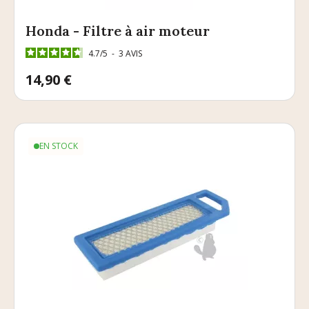
Honda - Filtre à air moteur
4.7
/
5
-
3
AVIS
Prix
14,90 €
EN STOCK