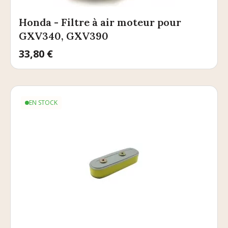
Honda - Filtre à air moteur pour
GXV340, GXV390
Prix
33,80 €
EN STOCK