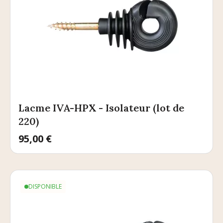
Lacme IVA-HPX - Isolateur (lot de
220)
Prix
95,00 €
DISPONIBLE