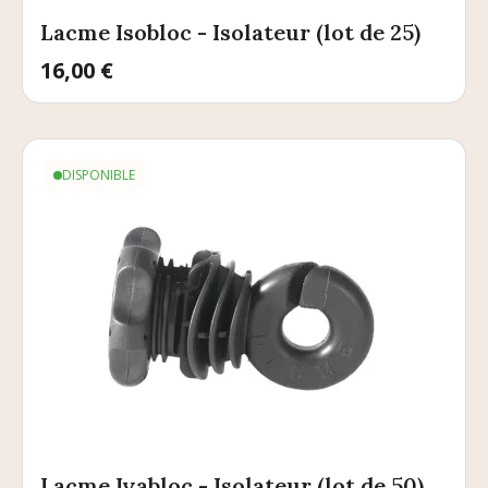
Lacme Isobloc - Isolateur (lot de 25)
Prix
16,00 €
DISPONIBLE
Lacme Ivabloc - Isolateur (lot de 50)