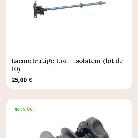
Lacme Irutige-Lon - Isolateur (lot de
10)
Prix
25,00 €
EN STOCK