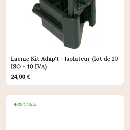
Lacme Kit Adap't - Isolateur (lot de 10
ISO + 10 IVA)
Prix
24,00 €
DISPONIBLE