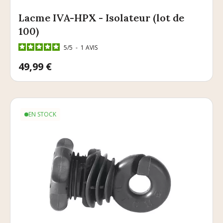
Lacme IVA-HPX - Isolateur (lot de
100)
5
/
5
-
1
AVIS
Prix
49,99 €
EN STOCK