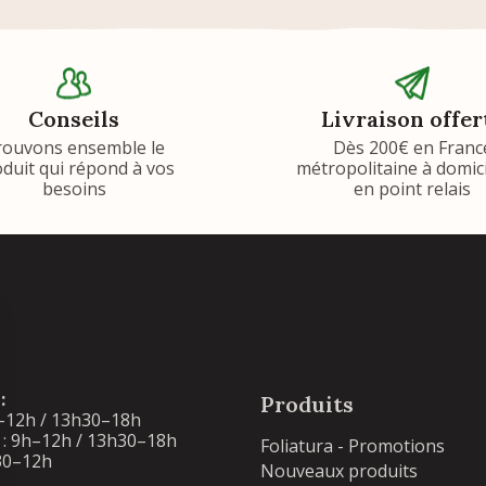
Conseils
Livraison offer
rouvons ensemble le
Dès 200€ en Franc
duit qui répond à vos
métropolitaine à domic
besoins
en point relais
:
Produits
–12h / 13h30–18h
: 9h–12h / 13h30–18h
Foliatura - Promotions
30–12h
Nouveaux produits