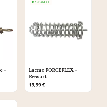
DISPONIBLE
e -
Lacme FORCEFLEX -
x
Ressort
Prix
19,99 €