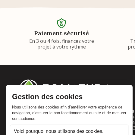
Paiement sécurisé
En 3 ou 4 fois, financez votre
T
projet à votre rythme
pro
Adresse :
Horaires 
Foliatura
Lun
: 10h
2 rue de l'industrie
Mar–Ven
67560 Rosheim
Sam
: 8h
France