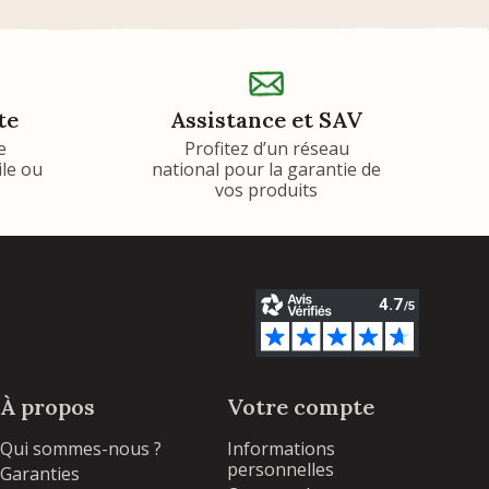
te
Assistance et SAV
e
Profitez d’un réseau
ile ou
national pour la garantie de
vos produits
À propos
Votre compte
Qui sommes-nous ?
Informations
personnelles
Garanties