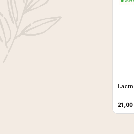
DISPO
Lacme
Prix
21,00