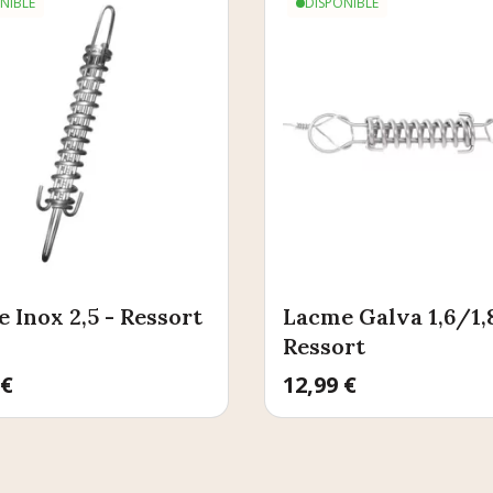
NIBLE
DISPONIBLE
 Inox 2,5 - Ressort
Lacme Galva 1,6/1,8
Ressort
 €
Prix
12,99 €