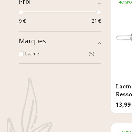
Prix
DISPO
9
€
21
€
Marques
Lacme
5
Lacme
Resso
Prix
13,99