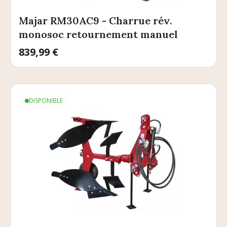
Majar RM30AC9 - Charrue rév.
monosoc retournement manuel
Prix
839,99 €
DISPONIBLE