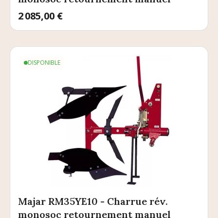
Prix
2 085,00 €
DISPONIBLE
Majar RM35YE10 - Charrue rév.
monosoc retournement manuel