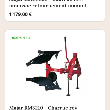
monosoc retournement manuel
Prix
1 179,00 €
DISPONIBLE
Majar RM3210 - Charrue rév.