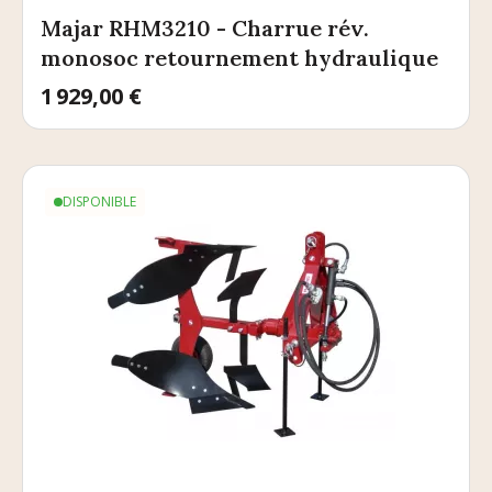
Majar RHM3210 - Charrue rév.
monosoc retournement hydraulique
Prix
1 929,00 €
DISPONIBLE