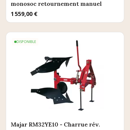
monosoc retournement manuel
Prix
1 559,00 €
DISPONIBLE
Majar RM32YE10 - Charrue rév.