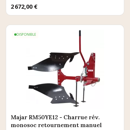
Prix
2 672,00 €
DISPONIBLE
Majar RM50YE12 - Charrue rév.
monosoc retournement manuel