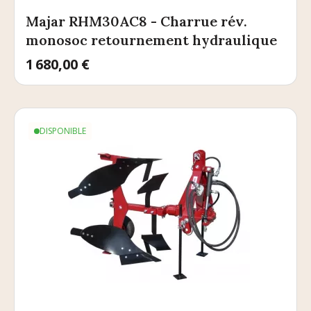
Majar RHM30AC8 - Charrue rév.
monosoc retournement hydraulique
Prix
1 680,00 €
DISPONIBLE