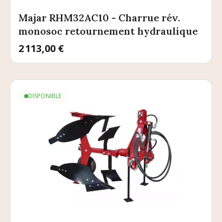
Majar RHM32AC10 - Charrue rév.
monosoc retournement hydraulique
Prix
2 113,00 €
DISPONIBLE