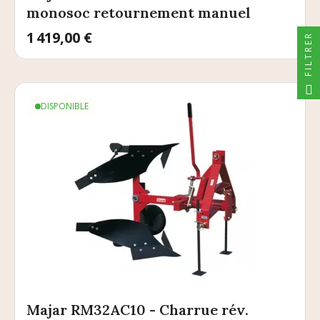
monosoc retournement manuel
Prix
1 419,00 €
FILTRER
DISPONIBLE
Majar RM32AC10 - Charrue rév.