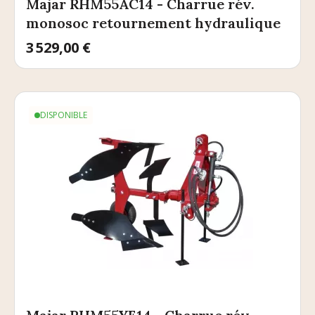
Majar RHM55AC14 - Charrue rév.
monosoc retournement hydraulique
Prix
3 529,00 €
DISPONIBLE