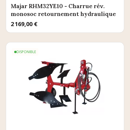
Majar RHM32YE10 - Charrue rév.
monosoc retournement hydraulique
Prix
2 169,00 €
DISPONIBLE