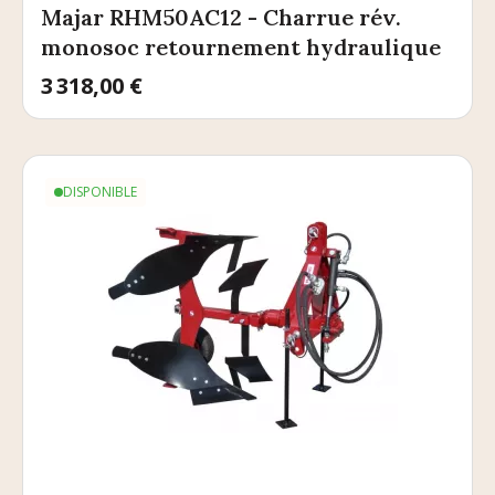
Majar RHM50AC12 - Charrue rév.
monosoc retournement hydraulique
Prix
3 318,00 €
DISPONIBLE