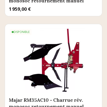
monosoc retournement manuel
Prix
1 959,00 €
DISPONIBLE
Majar RM35AC10 - Charrue rév.
monosoc retournement manuel