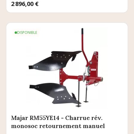
Prix
2 896,00 €
DISPONIBLE
Majar RM55YE14 - Charrue rév.
monosoc retournement manuel