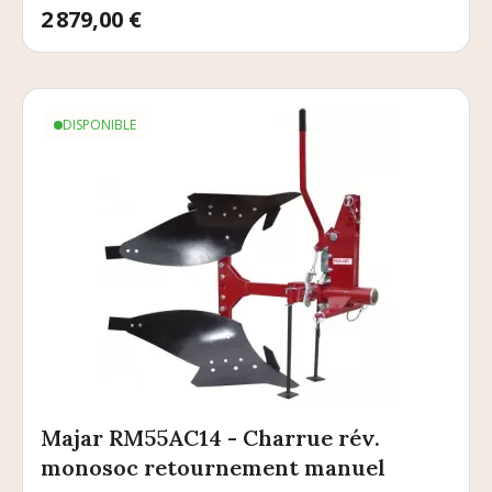
Prix
2 879,00 €
DISPONIBLE
Majar RM55AC14 - Charrue rév.
monosoc retournement manuel