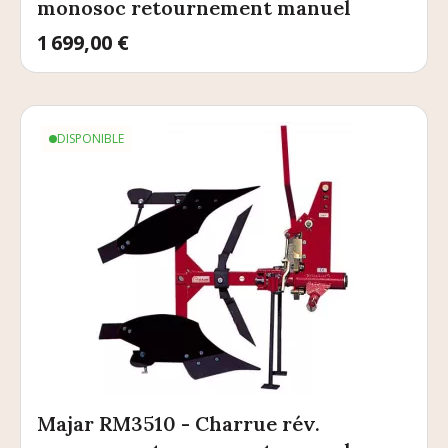
monosoc retournement manuel
Prix
1 699,00 €
DISPONIBLE
Majar RM3510 - Charrue rév.