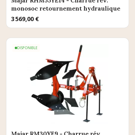
Majar RHM55YE14 - Charrue rév.
monosoc retournement hydraulique
Prix
3 569,00 €
DISPONIBLE
Majar RM30YE9 - Charrue rév.