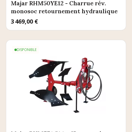
Majar RHM50YE12 - Charrue rév.
monosoc retournement hydraulique
Prix
3 469,00 €
DISPONIBLE