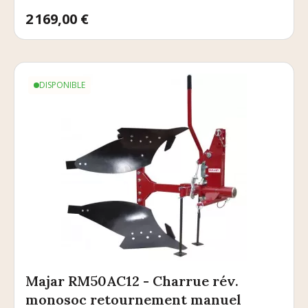
Prix
2 169,00 €
DISPONIBLE
Majar RM50AC12 - Charrue rév.
monosoc retournement manuel