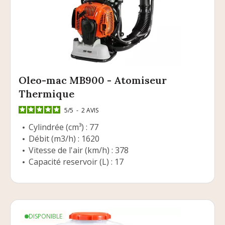
Oleo-mac MB900 - Atomiseur
Thermique
5
/
5
-
2
AVIS
Cylindrée (cm³) : 77
Débit (m3/h) : 1620
Vitesse de l'air (km/h) : 378
Capacité reservoir (L) : 17
DISPONIBLE