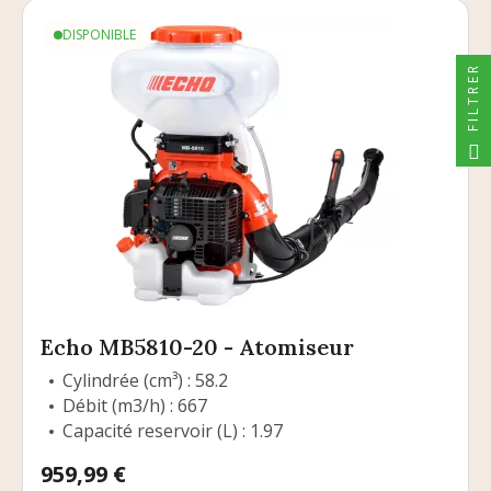
DISPONIBLE
FILTRER
Echo MB5810-20 - Atomiseur
Cylindrée (cm³) : 58.2
Débit (m3/h) : 667
Capacité reservoir (L) : 1.97
Prix
959,99 €