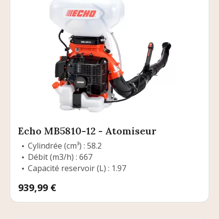
Echo MB5810-12 - Atomiseur
Cylindrée (cm³) : 58.2
Débit (m3/h) : 667
Capacité reservoir (L) : 1.97
Prix
939,99 €