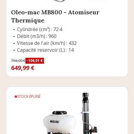
Oleo-mac MB800 - Atomiseur
Thermique
Cylindrée (cm³) : 72.4
Débit (m3/h) : 960
Vitesse de l'air (km/h) : 432
Capacité reservoir (L) : 14
Prix
756,00 €
-106,01 €
Prix de base
649,99 €
STOCK ÉPUISÉ