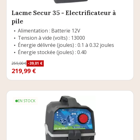
Lacme Secur 35 - Electrificateur à
pile
Alimentation : Batterie 12V
Tension à vide (volts) : 13000
Énergie délivrée (joules) : 0.1 à 0.32 joules
Énergie stockée (joules) : 0.40
Prix
259,00 €
-39,01 €
Prix de base
219,99 €
EN STOCK