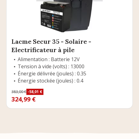
Lacme Secur 35 - Solaire -
Electrificateur à pile
Alimentation : Batterie 12V
Tension à vide (volts) : 13000
Énergie délivrée (joules) : 0.35
Énergie stockée (joules) : 0.4
Prix
383,00 €
-58,01 €
Prix de base
324,99 €