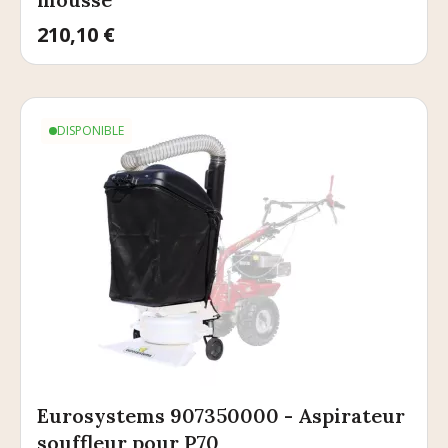
Prix
210,10 €
DISPONIBLE
Eurosystems 907350000 - Aspirateur
souffleur pour P70