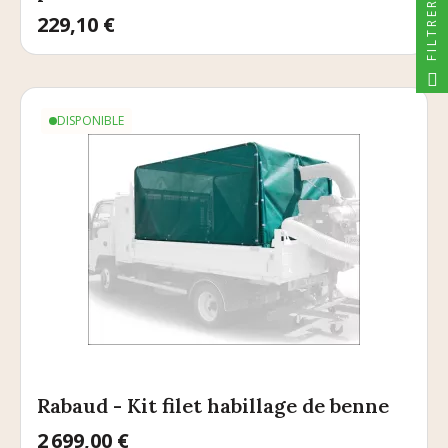
FILTRER
Prix
229,10 €
DISPONIBLE
Rabaud - Kit filet habillage de benne
Prix
2 699,00 €