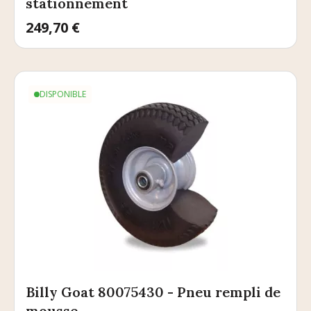
stationnement
Prix
249,70 €
DISPONIBLE
Billy Goat 80075430 - Pneu rempli de
mousse