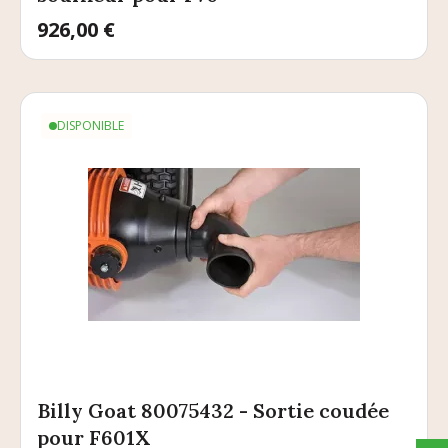
Prix
926,00 €
DISPONIBLE
Billy Goat 80075432 - Sortie coudée
pour F601X