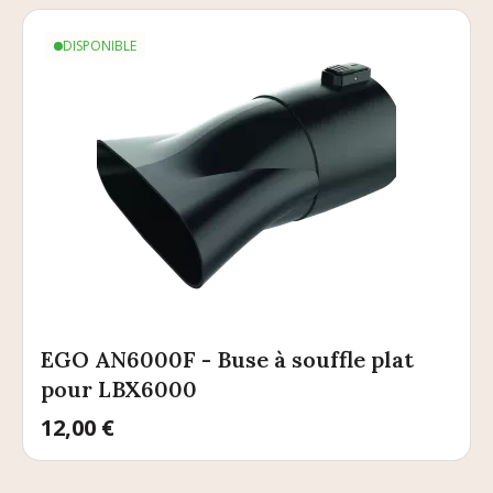
DISPONIBLE
EGO AN6000F - Buse à souffle plat
pour LBX6000
Prix
12,00 €