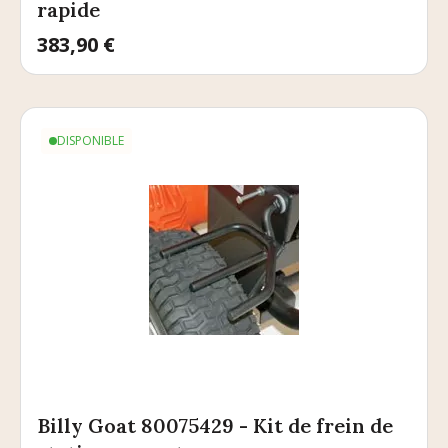
rapide
Prix
383,90 €
DISPONIBLE
Billy Goat 80075429 - Kit de frein de