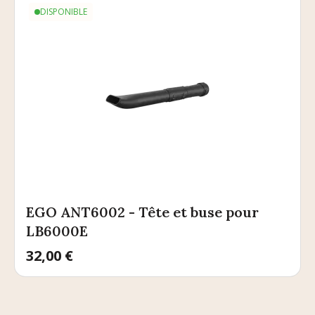
DISPONIBLE
EGO ANT6002 - Tête et buse pour
LB6000E
Prix
32,00 €