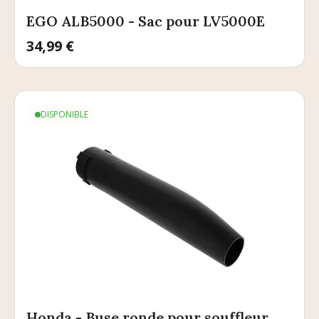
EGO ALB5000 - Sac pour LV5000E
Prix
34,99 €
DISPONIBLE
Honda - Buse ronde pour souffleur