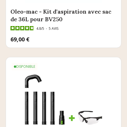
Oleo-mac - Kit d'aspiration avec sac
de 36L pour BV250
4.8
/
5
-
5
AVIS
Prix
69,00 €
DISPONIBLE