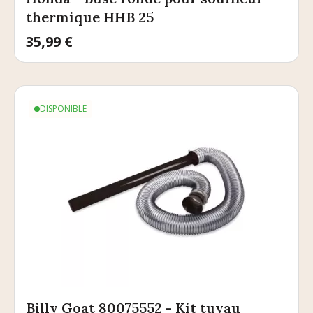
thermique HHB 25
Prix
35,99 €
DISPONIBLE
Billy Goat 80075552 - Kit tuyau