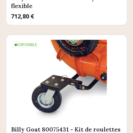
flexible
Prix
712,80 €
DISPONIBLE
Billy Goat 80075431 - Kit de roulettes