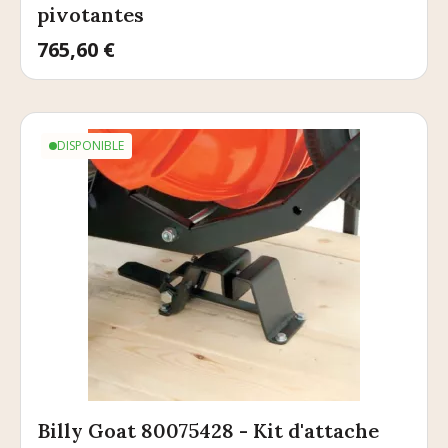
pivotantes
Prix
765,60 €
DISPONIBLE
Billy Goat 80075428 - Kit d'attache