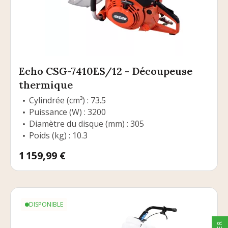
Echo CSG-7410ES/12 - Découpeuse
thermique
Cylindrée (cm³) : 73.5
Puissance (W) : 3200
Diamètre du disque (mm) : 305
Poids (kg) : 10.3
Prix
1 159,99 €
DISPONIBLE