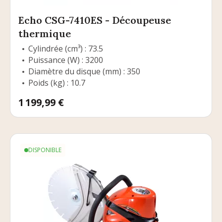
Echo CSG-7410ES - Découpeuse
thermique
Cylindrée (cm³) : 73.5
Puissance (W) : 3200
Diamètre du disque (mm) : 350
Poids (kg) : 10.7
Prix
1 199,99 €
DISPONIBLE