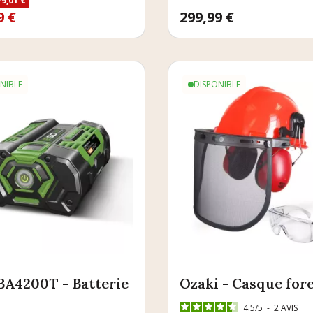
-9,01 €
e base
9 €
Prix
299,99 €
NIBLE
DISPONIBLE
A4200T - Batterie
Ozaki - Casque fore
4.5
/
5
-
2
AVIS