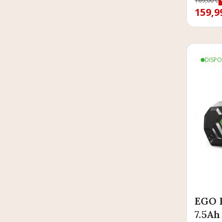
Prix
169,00 €
Prix d
159,9
DISPO
EGO B
7.5Ah