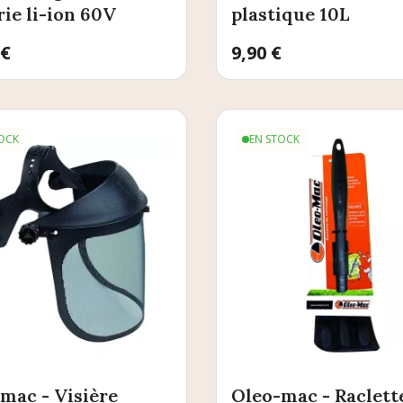
rie li-ion 60V
plastique 10L
 €
Prix
9,90 €
OCK
EN STOCK
mac - Visière
Oleo-mac - Raclett