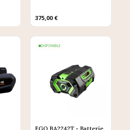
Prix
375,00 €
DISPONIBLE
EGO BA2242T - Batterie