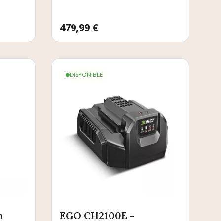
Prix
479,99 €
DISPONIBLE
n
EGO CH2100E -