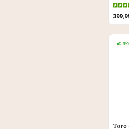
Prix
399,9
DISPO
Toro 