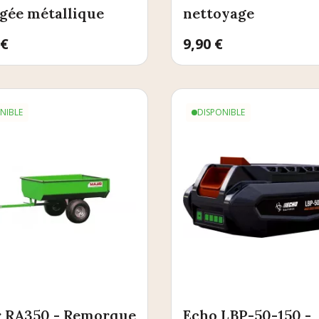
agée métallique
nettoyage
 €
Prix
9,90 €
NIBLE
DISPONIBLE
r RA350 - Remorque
Echo LBP-50-150 -