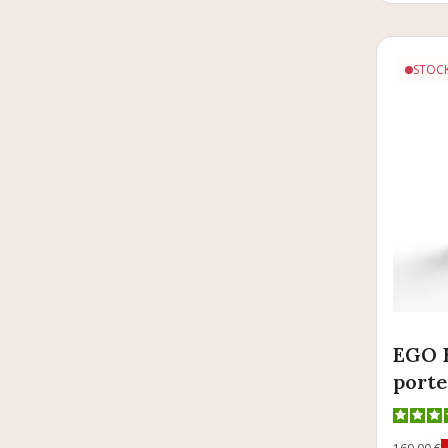
STOCK
EGO B
porte