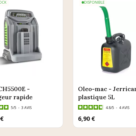
OCK
DISPONIBLE
CH5500E -
Oleo-mac - Jerrica
eur rapide
plastique 5L
5
/
5
-
3
AVIS
4.8
/
5
-
4
AVIS
 €
Prix
6,90 €