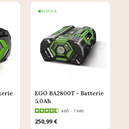
EN STOCK
terie
EGO BA2800T - Batterie
5.0Ah
4.6
/
5
-
7
AVIS
Prix
250,99 €