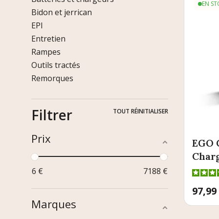
EN ST
Bidon et jerrican
EPI
Entretien
Rampes
Outils tractés
Remorques
Filtrer
TOUT RÉINITIALISER
Prix
EGO 
Charg
6
€
7188
€
Prix
97,99
Marques