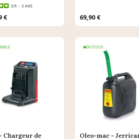
5
/
5
-
5
AVIS
9 €
Prix
69,90 €
NIBLE
EN STOCK
- Chargeur de
Oleo-mac - Jerrica