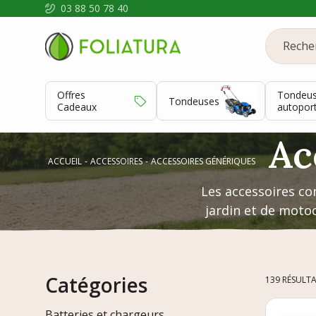
03 88 50 78 40
Offres
Tondeu
Tondeuses
Cadeaux
autopor
Ac
ACCUEIL
ACCESSOIRES
ACCESSOIRES GÉNÉRIQUES
Les accessoires co
jardin et de motocu
Catégories
139 RÉSULT
Batteries et chargeurs