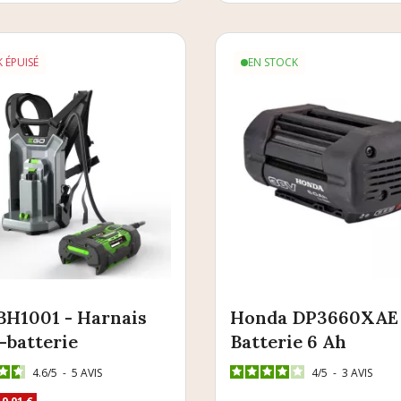
 ÉPUISÉ
EN STOCK
H1001 - Harnais
Honda DP3660XAE 
-batterie
Batterie 6 Ah
4.6
/
5
-
5
AVIS
4
/
5
-
3
AVIS