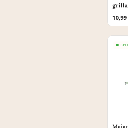
grill
Prix
10,99
DISPO
Maja