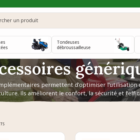
ses
Tondeuses
tées
débroussailleuse
cessoires génériq
mplémentaires permettent d’optimiser l’utilisation
lture. Ils améliorent le confort, la sécurité et l’effi
ATS