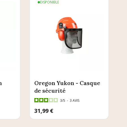
DISPONIBLE
n
Oregon Yukon - Casque
de sécurité
3
/
5
-
3
AVIS
Prix
31,99 €