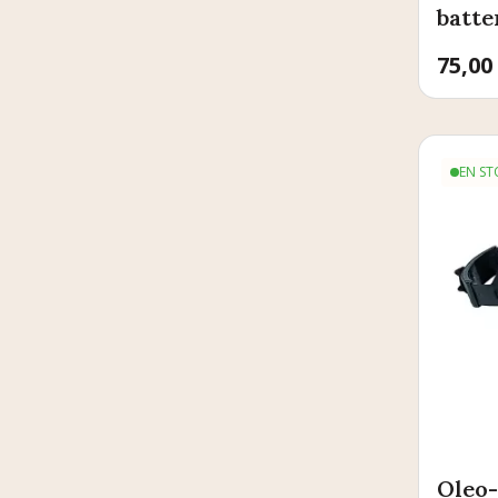
batte
Prix
75,00
EN ST
Oleo-