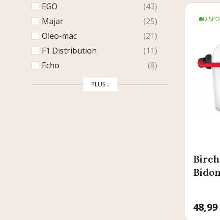
EGO
43
DISPO
Majar
25
Oleo-mac
21
F1 Distribution
11
Echo
8
PLUS...
Birch
Bidon
Prix
48,99