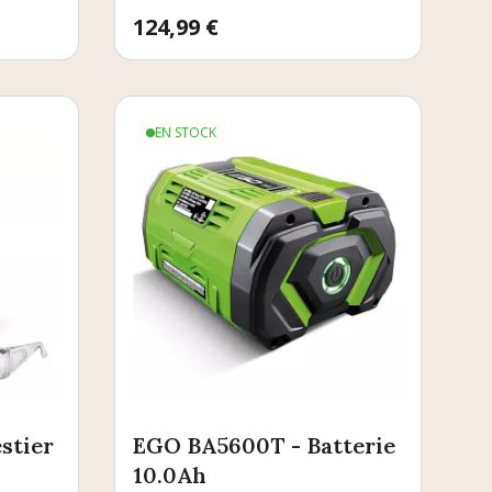
Prix
124,99 €
EN STOCK
stier
EGO BA5600T - Batterie
10.0Ah