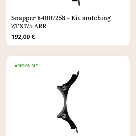
Snapper 84007258 - Kit mulching
ZTX175 ARR
Prix
192,00 €
DISPONIBLE