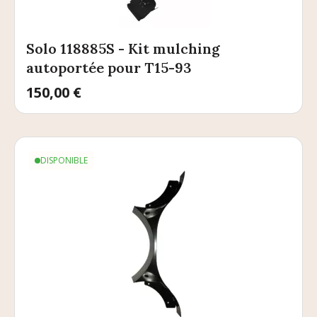
Solo 118885S - Kit mulching
autoportée pour T15-93
Prix
150,00 €
DISPONIBLE