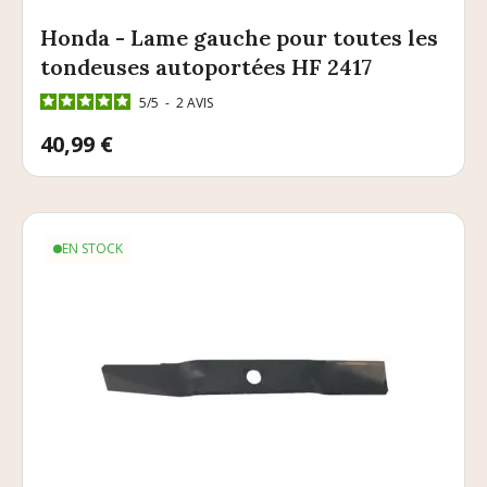
Honda - Lame gauche pour toutes les
tondeuses autoportées HF 2417
5
/
5
-
2
AVIS
Prix
40,99 €
EN STOCK