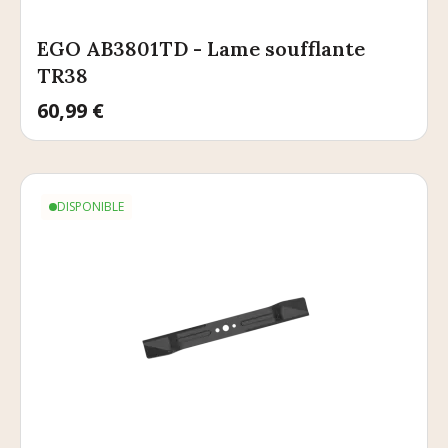
EGO AB3801TD - Lame soufflante
TR38
Prix
60,99 €
DISPONIBLE