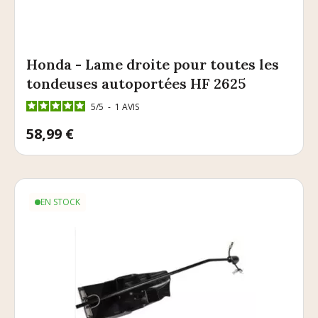
Honda - Lame droite pour toutes les
tondeuses autoportées HF 2625
5
/
5
-
1
AVIS
Prix
58,99 €
EN STOCK