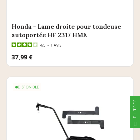
Honda - Lame droite pour tondeuse
autoportée HF 2317 HME
4
/
5
-
1
AVIS
Prix
37,99 €
DISPONIBLE
FILTRER