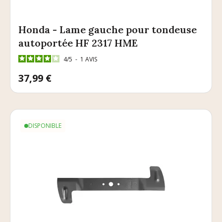
Honda - Lame gauche pour tondeuse
autoportée HF 2317 HME
4
/
5
-
1
AVIS
Prix
37,99 €
DISPONIBLE