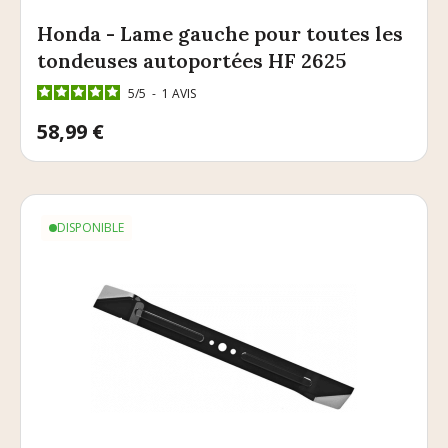
Honda - Lame gauche pour toutes les
tondeuses autoportées HF 2625
5
/
5
-
1
AVIS
Prix
58,99 €
DISPONIBLE