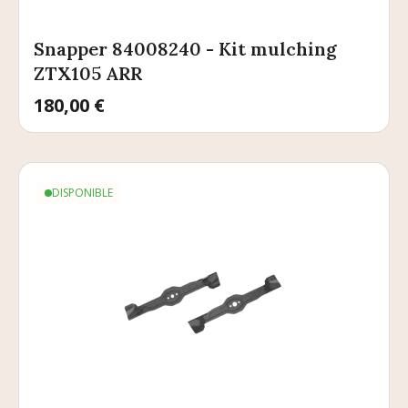
Snapper 84008240 - Kit mulching
ZTX105 ARR
Prix
180,00 €
DISPONIBLE