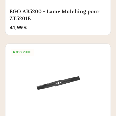
EGO AB5200 - Lame Mulching pour
ZT5201E
Prix
41,99 €
DISPONIBLE