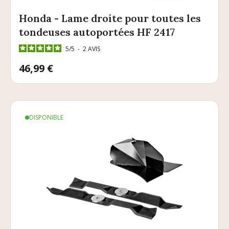
Honda - Lame droite pour toutes les
tondeuses autoportées HF 2417
5
/
5
-
2
AVIS
Prix
46,99 €
DISPONIBLE