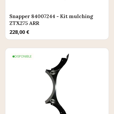
Snapper 84007244 - Kit mulching
ZTX275 ARR
Prix
228,00 €
DISPONIBLE