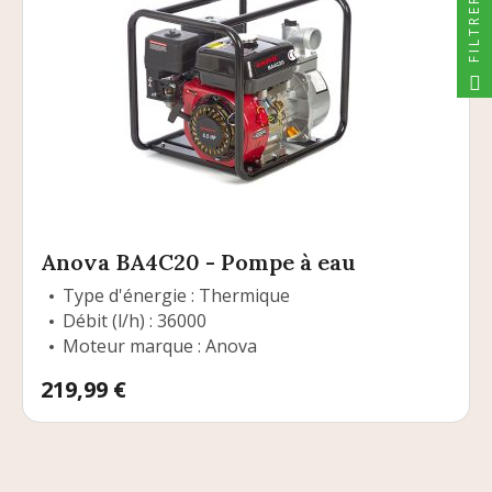
FILTRER
Anova BA4C20 - Pompe à eau
Type d'énergie : Thermique
Débit (l/h) : 36000
Moteur marque : Anova
Prix
219,99 €