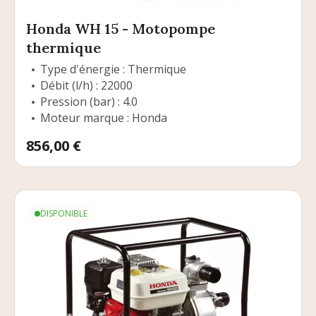
Honda WH 15 - Motopompe
thermique
Type d'énergie : Thermique
Débit (l/h) : 22000
Pression (bar) : 4.0
Moteur marque : Honda
Prix
856,00 €
DISPONIBLE