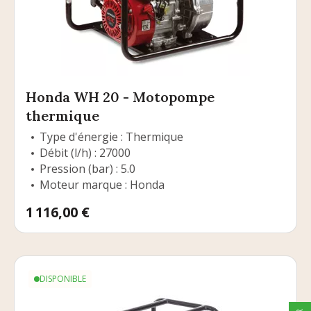
Honda WH 20 - Motopompe
thermique
Type d'énergie : Thermique
Débit (l/h) : 27000
Pression (bar) : 5.0
Moteur marque : Honda
Prix
1 116,00 €
DISPONIBLE