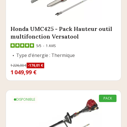
Honda UMC425 - Pack Hauteur outil
multifonction Versatool
5
/
5
-
1
AVIS
Type d'énergie : Thermique
Prix
1 226,00 €
-176,01 €
Prix de base
1 049,99 €
PACK
DISPONIBLE