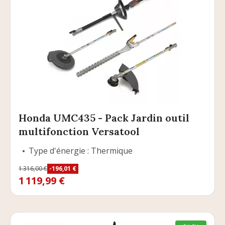
Honda UMC435 - Pack Jardin outil
multifonction Versatool
Type d'énergie : Thermique
Prix
1 316,00 €
-196,01 €
Prix de base
1 119,99 €