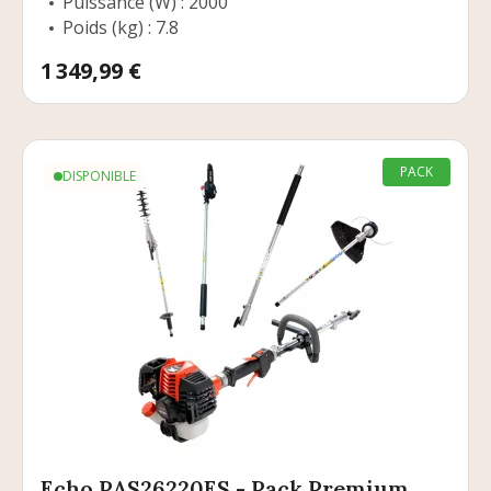
Puissance (W) : 2000
Poids (kg) : 7.8
Prix
1 349,99 €
PACK
DISPONIBLE
Echo PAS26220ES - Pack Premium