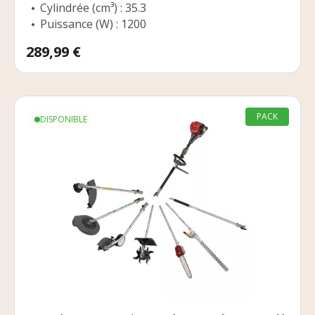
Cylindrée (cm³) : 35.3
Puissance (W) : 1200
Prix
289,99 €
PACK
DISPONIBLE