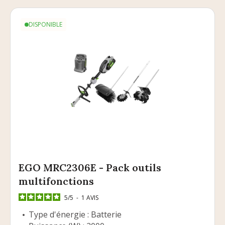
DISPONIBLE
EGO MRC2306E - Pack outils
multifonctions
5
/
5
-
1
AVIS
Type d'énergie : Batterie