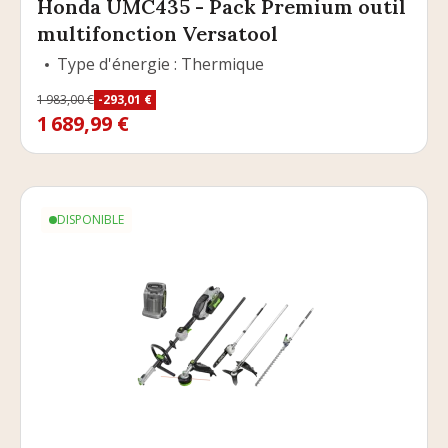
Honda UMC435 - Pack Premium outil
multifonction Versatool
Type d'énergie : Thermique
Prix
1 983,00 €
-293,01 €
Prix de base
1 689,99 €
DISPONIBLE