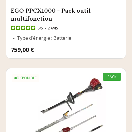
EGO PPCX1000 - Pack outil
multifonction
5
/
5
-
2
AVIS
Type d'énergie : Batterie
Prix
759,00 €
PACK
DISPONIBLE