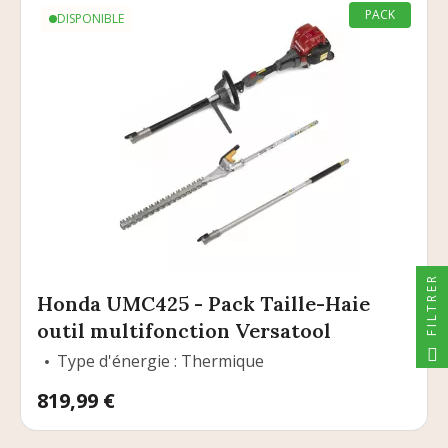
PACK
DISPONIBLE
FILTRER
Honda UMC425 - Pack Taille-Haie
outil multifonction Versatool
Type d'énergie : Thermique
Prix
819,99 €