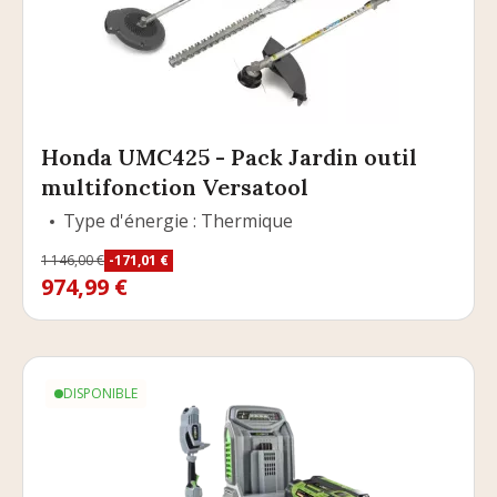
Honda UMC425 - Pack Jardin outil
multifonction Versatool
Type d'énergie : Thermique
Prix
1 146,00 €
-171,01 €
Prix de base
974,99 €
DISPONIBLE