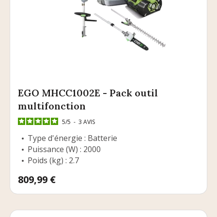
EGO MHCC1002E - Pack outil
multifonction
5
/
5
-
3
AVIS
Type d'énergie : Batterie
Puissance (W) : 2000
Poids (kg) : 2.7
Prix
809,99 €