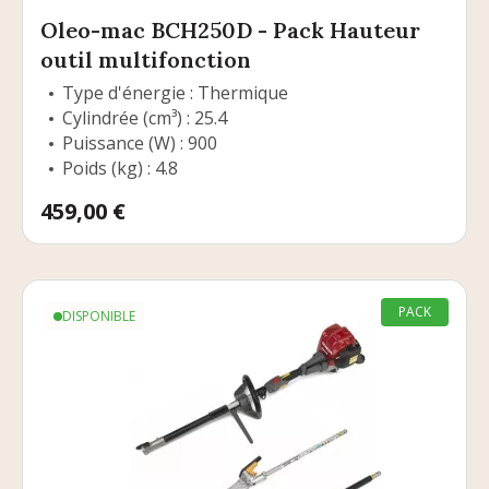
Oleo-mac BCH250D - Pack Hauteur
outil multifonction
Type d'énergie : Thermique
Cylindrée (cm³) : 25.4
Puissance (W) : 900
Poids (kg) : 4.8
Prix
459,00 €
PACK
DISPONIBLE