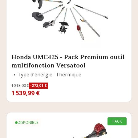
Honda UMC425 - Pack Premium outil
multifonction Versatool
Type d'énergie : Thermique
Prix
1 813,00 €
-273,01 €
Prix de base
1 539,99 €
PACK
DISPONIBLE