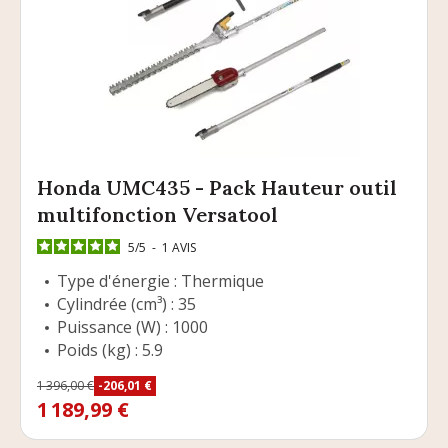
Honda UMC435 - Pack Hauteur outil
multifonction Versatool
5
/
5
-
1
AVIS
Type d'énergie : Thermique
Cylindrée (cm³) : 35
Puissance (W) : 1000
Poids (kg) : 5.9
Prix
1 396,00 €
-206,01 €
Prix de base
1 189,99 €