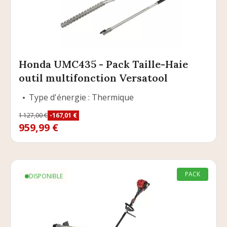
Honda UMC435 - Pack Taille-Haie
outil multifonction Versatool
Type d'énergie : Thermique
Prix
1 127,00 €
-167,01 €
Prix de base
959,99 €
PACK
DISPONIBLE