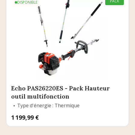
PACK
DISPONIBLE
Echo PAS26220ES - Pack Hauteur
outil multifonction
Type d'énergie : Thermique
Prix
1 199,99 €