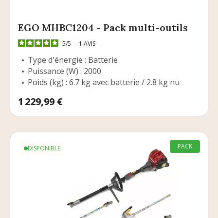
EGO MHBC1204 - Pack multi-outils
5
/
5
-
1
AVIS
Type d'énergie : Batterie
Puissance (W) : 2000
Poids (kg) : 6.7 kg avec batterie / 2.8 kg nu
Prix
1 229,99 €
PACK
DISPONIBLE