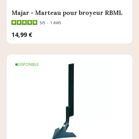
Majar - Marteau pour broyeur RBML
5
/
5
-
1
AVIS
Prix
14,99 €
DISPONIBLE