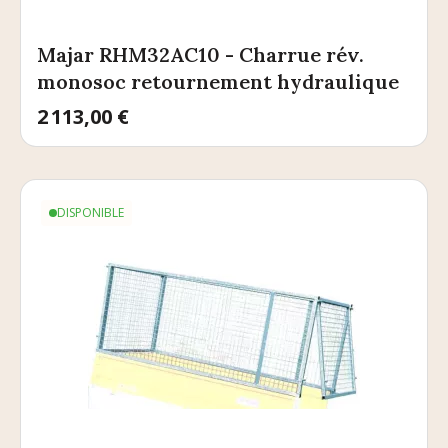
Majar RHM32AC10 - Charrue rév.
monosoc retournement hydraulique
Prix
2 113,00 €
DISPONIBLE