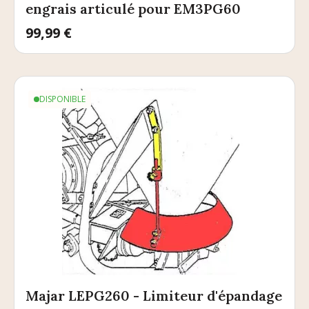
engrais articulé pour EM3PG60
Prix
99,99 €
DISPONIBLE
Majar LEPG260 - Limiteur d'épandage