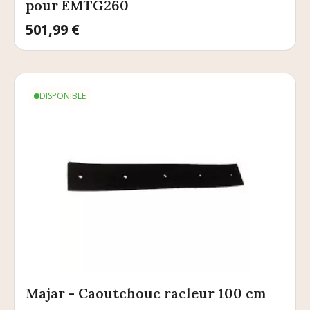
pour EMTG260
Prix
501,99 €
DISPONIBLE
Majar - Caoutchouc racleur 100 cm