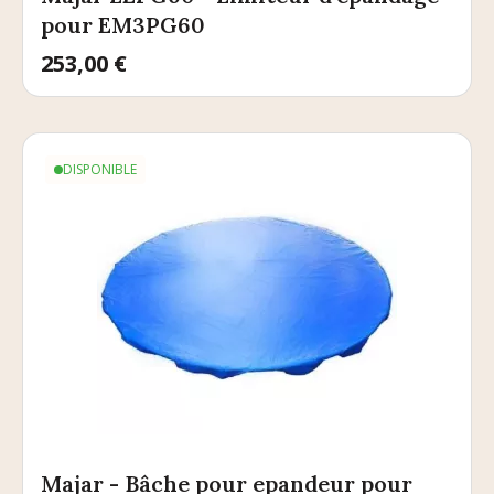
pour EM3PG60
Prix
253,00 €
DISPONIBLE
Majar - Bâche pour epandeur pour