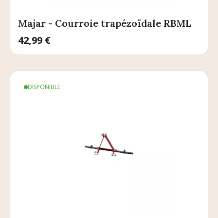
Majar - Courroie trapézoïdale RBML
Prix
42,99 €
DISPONIBLE