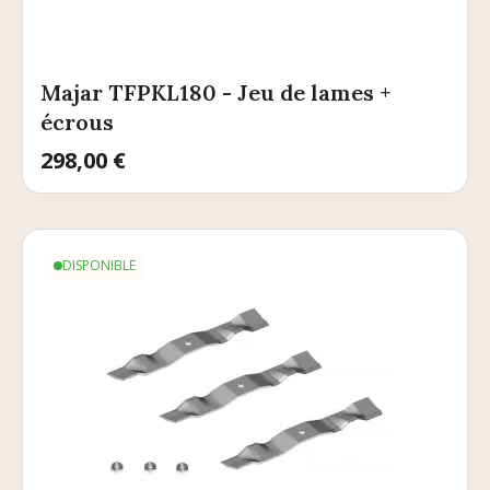
Majar TFPKL180 - Jeu de lames +
écrous
Prix
298,00 €
DISPONIBLE