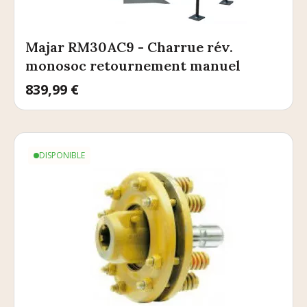
Majar RM30AC9 - Charrue rév.
monosoc retournement manuel
Prix
839,99 €
DISPONIBLE