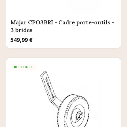
Majar CPO3BRI - Cadre porte-outils -
3 brides
Prix
549,99 €
DISPONIBLE