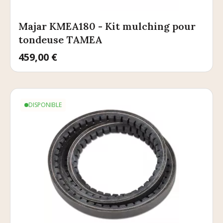
Majar KMEA180 - Kit mulching pour
tondeuse TAMEA
Prix
459,00 €
DISPONIBLE