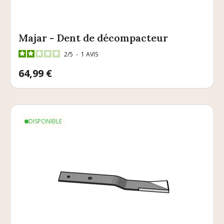
Majar - Dent de décompacteur
2
/
5
-
1
AVIS
Prix
64,99 €
DISPONIBLE