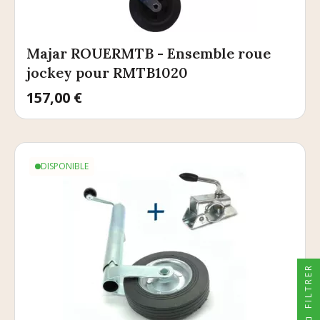
Majar ROUERMTB - Ensemble roue
jockey pour RMTB1020
Prix
157,00 €
DISPONIBLE
FILTRER