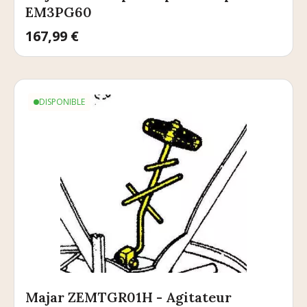
EM3PG60
Prix
167,99 €
DISPONIBLE
Majar ZEMTGR01H - Agitateur