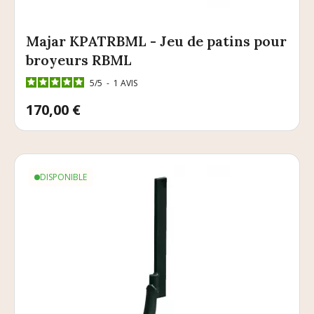
Majar KPATRBML - Jeu de patins pour
broyeurs RBML
5
/
5
-
1
AVIS
Prix
170,00 €
DISPONIBLE