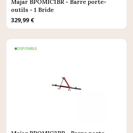
Majar BPOMIC1BR - Barre porte-
outils - 1 Bride
Prix
329,99 €
DISPONIBLE