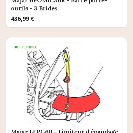
Majar BPOMIC3BR - Barre porte-
outils - 3 Brides
Prix
436,99 €
DISPONIBLE
Majar LEPG60 - Limiteur d'épandage