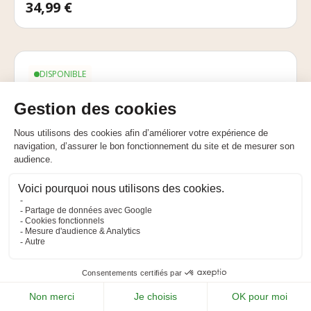
Prix
34,99 €
DISPONIBLE
Majar - Entretoise de couteaux pour
broyeurs RBML