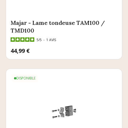
Majar - Lame tondeuse TAM100 /
TMD100
5
/
5
-
1
AVIS
Prix
44,99 €
DISPONIBLE