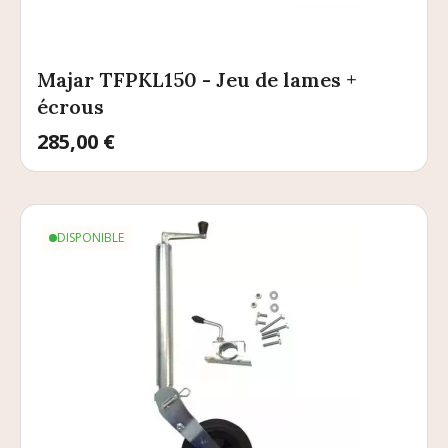
Majar TFPKL150 - Jeu de lames +
écrous
Prix
285,00 €
DISPONIBLE