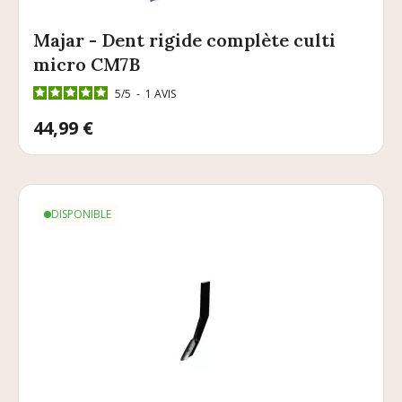
Majar - Dent rigide complète culti
micro CM7B
5
/
5
-
1
AVIS
Prix
44,99 €
DISPONIBLE