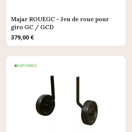
Majar ROUEGC - Jeu de roue pour
giro GC / GCD
Prix
379,00 €
DISPONIBLE