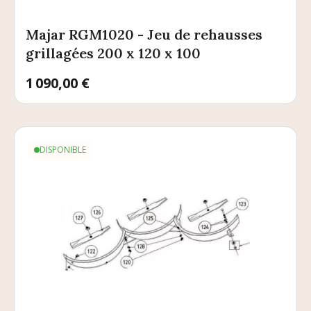
Majar RGM1020 - Jeu de rehausses
grillagées 200 x 120 x 100
Prix
1 090,00 €
DISPONIBLE