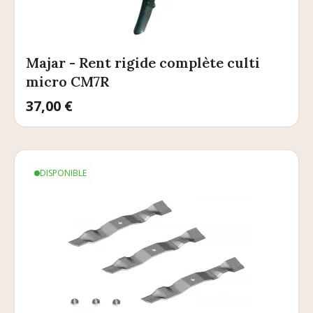
Majar - Rent rigide complète culti
micro CM7R
Prix
37,00 €
DISPONIBLE