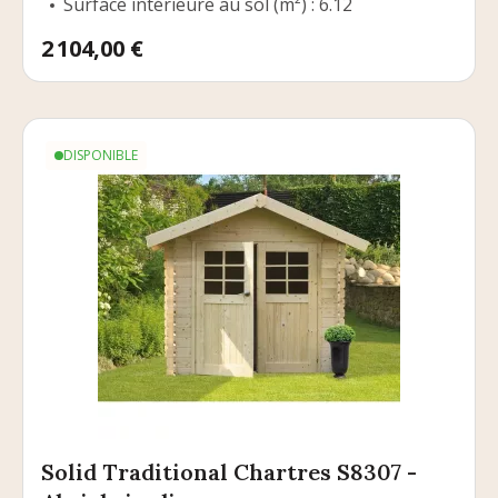
Surface intérieure au sol (m²) : 6.12
Prix
2 104,00 €
DISPONIBLE
Solid Traditional Chartres S8307 -