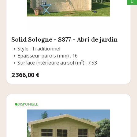
Solid Sologne - S877 - Abri de jardin
Style : Traditionnel
Epaisseur parois (mm) : 16
Surface intérieure au sol (m²) : 7.53
Prix
2 366,00 €
DISPONIBLE