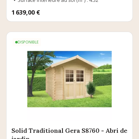
Surface intérieure au sol (m²) : 4.32
Prix
1 639,00 €
DISPONIBLE
Solid Traditional Gera S8760 - Abri de
jardin