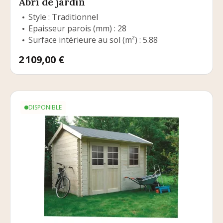
Abri de jardin
Style : Traditionnel
Epaisseur parois (mm) : 28
Surface intérieure au sol (m²) : 5.88
Prix
2 109,00 €
DISPONIBLE