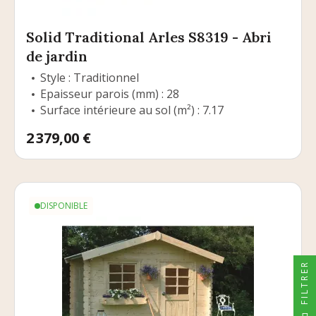
Solid Traditional Arles S8319 - Abri
de jardin
Style : Traditionnel
Epaisseur parois (mm) : 28
Surface intérieure au sol (m²) : 7.17
Prix
2 379,00 €
DISPONIBLE
FILTRER