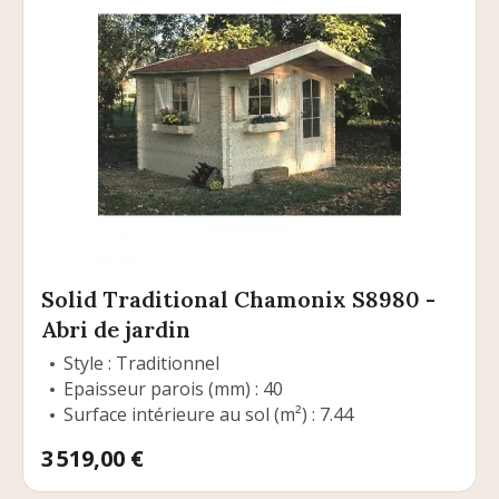
Solid Traditional Chamonix S8980 -
Abri de jardin
Style : Traditionnel
Epaisseur parois (mm) : 40
Surface intérieure au sol (m²) : 7.44
Prix
3 519,00 €