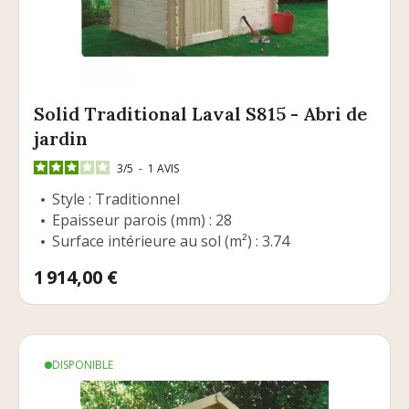
Solid Traditional Laval S815 - Abri de
jardin
3
/
5
-
1
AVIS
Style : Traditionnel
Epaisseur parois (mm) : 28
Surface intérieure au sol (m²) : 3.74
Prix
1 914,00 €
DISPONIBLE