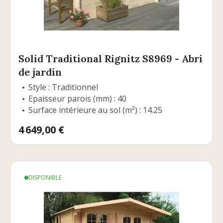
Solid Traditional Rignitz S8969 - Abri
de jardin
Style : Traditionnel
Epaisseur parois (mm) : 40
Surface intérieure au sol (m²) : 14.25
Prix
4 649,00 €
DISPONIBLE