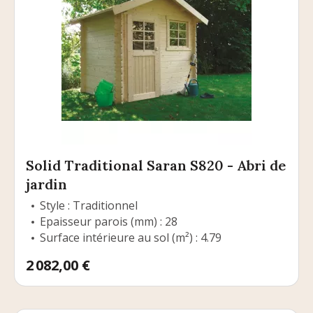
Solid Traditional Saran S820 - Abri de
jardin
Style : Traditionnel
Epaisseur parois (mm) : 28
Surface intérieure au sol (m²) : 4.79
Prix
2 082,00 €