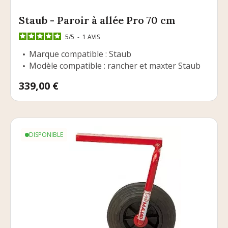
Staub - Paroir à allée Pro 70 cm
5
/
5
-
1
AVIS
Marque compatible : Staub
Modèle compatible : rancher et maxter Staub
Prix
339,00 €
DISPONIBLE