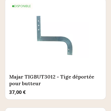
DISPONIBLE
Majar TIGBUT3012 - Tige déportée
pour butteur
Prix
37,00 €