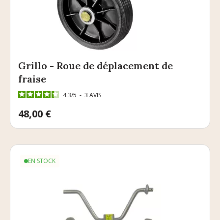
Grillo - Roue de déplacement de
fraise
4.3
/
5
-
3
AVIS
Prix
48,00 €
EN STOCK