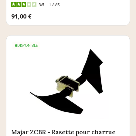
3
/
5
-
1
AVIS
Prix
91,00 €
DISPONIBLE
Majar ZCBR - Rasette pour charrue