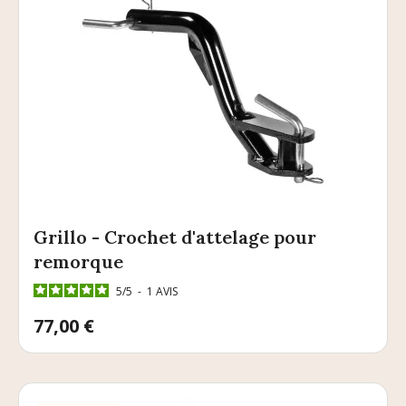
Grillo - Crochet d'attelage pour
remorque
5
/
5
-
1
AVIS
Prix
77,00 €