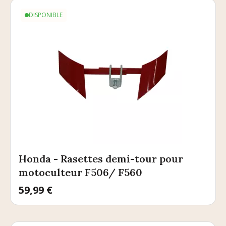
DISPONIBLE
Honda - Rasettes demi-tour pour
motoculteur F506/ F560
Prix
59,99 €