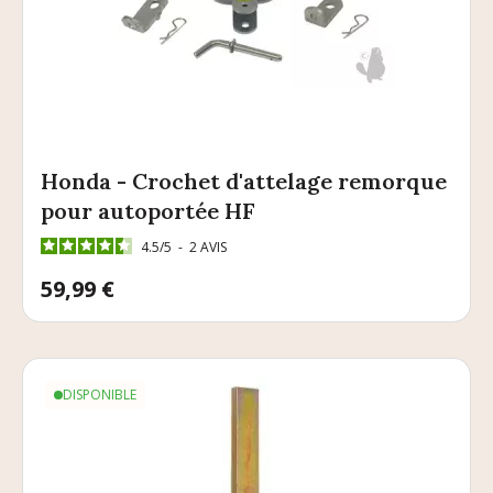
Honda - Crochet d'attelage remorque
pour autoportée HF
4.5
/
5
-
2
AVIS
Prix
59,99 €
DISPONIBLE