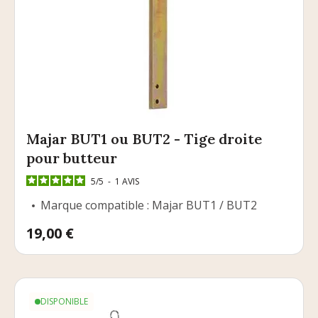
Majar BUT1 ou BUT2 - Tige droite
pour butteur
5
/
5
-
1
AVIS
Marque compatible : Majar BUT1 / BUT2
Prix
19,00 €
DISPONIBLE