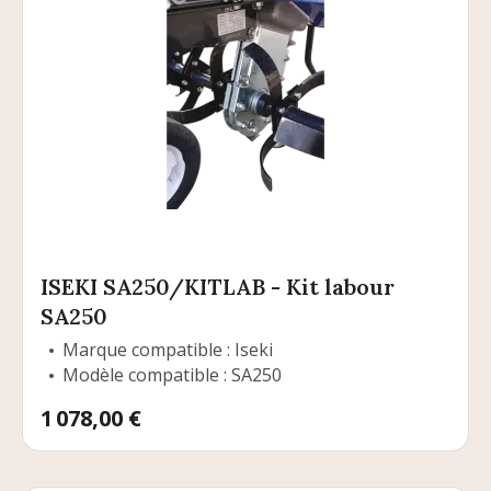
ISEKI SA250/KITLAB - Kit labour
SA250
Marque compatible : Iseki
Modèle compatible : SA250
Prix
1 078,00 €