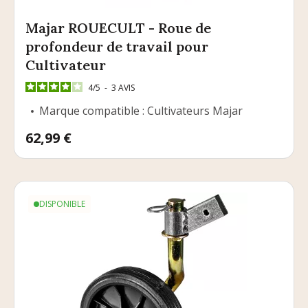
Majar ROUECULT - Roue de
profondeur de travail pour
Cultivateur
4
/
5
-
3
AVIS
Marque compatible : Cultivateurs Majar
Prix
62,99 €
DISPONIBLE