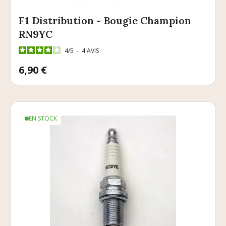
F1 Distribution - Bougie Champion
RN9YC
4
/
5
-
4
AVIS
Prix
6,90 €
EN STOCK