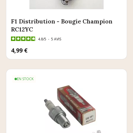
F1 Distribution - Bougie Champion
RC12YC
4.8
/
5
-
5
AVIS
Prix
4,99 €
EN STOCK