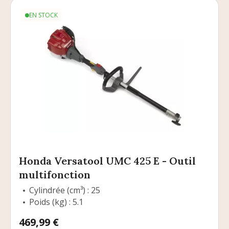
EN STOCK
Honda Versatool UMC 425 E - Outil
multifonction
Cylindrée (cm³) : 25
Poids (kg) : 5.1
Prix
469,99 €