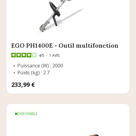
EGO PH1400E - Outil multifonction
4
/
5
-
1
AVIS
Puissance (W) : 2000
Poids (kg) : 2.7
Prix
233,99 €
DISPONIBLE