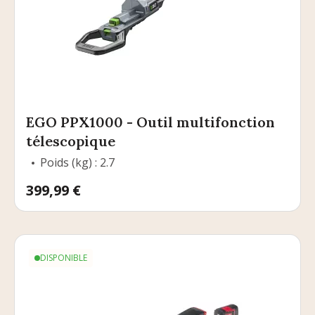
EGO PPX1000 - Outil multifonction
télescopique
Poids (kg) : 2.7
Prix
399,99 €
DISPONIBLE