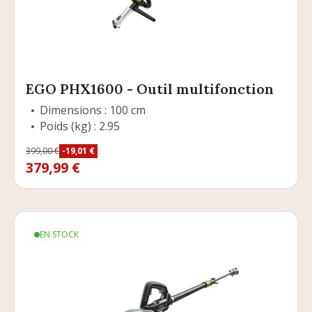
EGO PHX1600 - Outil multifonction
Dimensions : 100 cm
Poids (kg) : 2.95
Prix
399,00 €
-19,01 €
Prix de base
379,99 €
EN STOCK