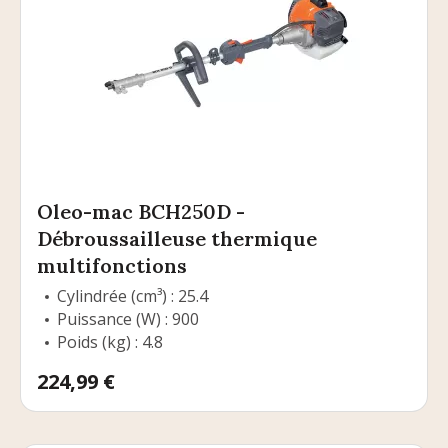
Oleo-mac BCH250D -
Débroussailleuse thermique
multifonctions
Cylindrée (cm³) : 25.4
Puissance (W) : 900
Poids (kg) : 4.8
Prix
224,99 €