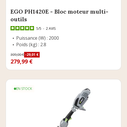
EGO PH1420E - Bloc moteur multi-
outils
5
/
5
-
2
AVIS
Puissance (W) : 2000
Poids (kg) : 2.8
Prix
309,00 €
-29,01 €
Prix de base
279,99 €
EN STOCK