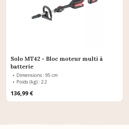
Solo MT42 - Bloc moteur multi à
batterie
Dimensions : 95 cm
Poids (kg) : 2.2
Prix
136,99 €