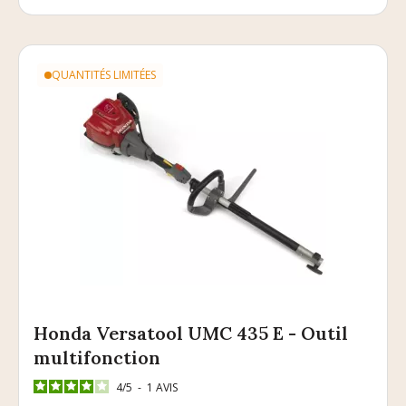
QUANTITÉS LIMITÉES
Honda Versatool UMC 435 E - Outil
multifonction
4
/
5
-
1
AVIS