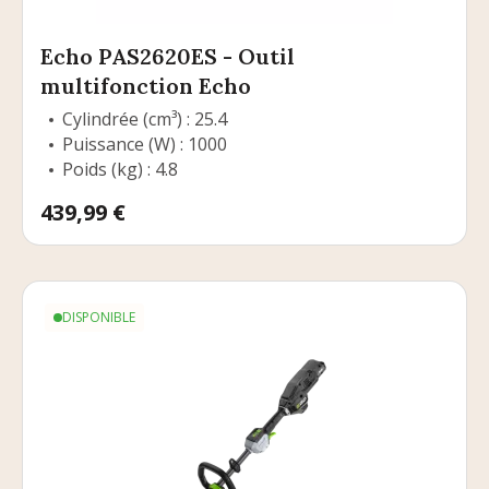
Echo PAS2620ES - Outil
multifonction Echo
Cylindrée (cm³) : 25.4
Puissance (W) : 1000
Poids (kg) : 4.8
Prix
439,99 €
DISPONIBLE