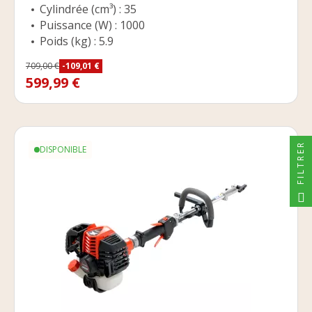
Cylindrée (cm³) : 35
Puissance (W) : 1000
Poids (kg) : 5.9
Prix
709,00 €
-109,01 €
Prix de base
599,99 €
FILTRER
DISPONIBLE