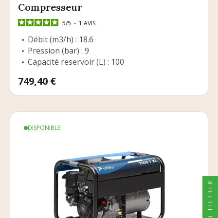
Compresseur
5
/
5
-
1
AVIS
Débit (m3/h) : 18.6
Pression (bar) : 9
Capacité reservoir (L) : 100
Prix
749,40 €
DISPONIBLE
FILTRER