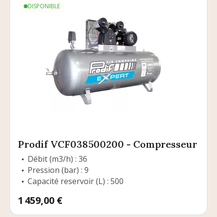
DISPONIBLE
Prodif VCF038500200 - Compresseur
Débit (m3/h) : 36
Pression (bar) : 9
Capacité reservoir (L) : 500
Prix
1 459,00 €