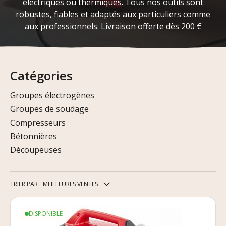
électriques ou thermiques. Tous nos outils sont
robustes, fiables et adaptés aux particuliers comme
aux professionnels. Livraison offerte dès 200 €
Catégories
Groupes électrogènes
Groupes de soudage
Compresseurs
Bétonnières
Découpeuses
TRIER PAR :
MEILLEURES VENTES
DISPONIBLE