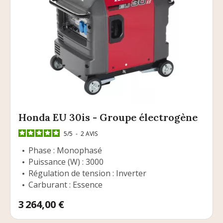
Honda EU 30is - Groupe électrogène
5
/
5
-
2
AVIS
Phase : Monophasé
Puissance (W) : 3000
Régulation de tension : Inverter
Carburant : Essence
Prix
3 264,00 €