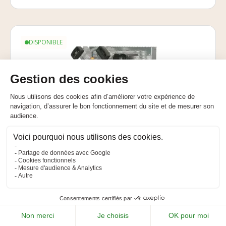
DISPONIBLE
Lacme Comprestar 17V100M -
Compresseur
Débit (m3/h) : 17