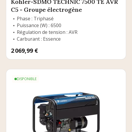
Kohler-SDMO TECHNIC 7500 TE AVR
C5 - Groupe électrogène
Phase : Triphasé
Puissance (W) : 6500
Régulation de tension : AVR
Carburant : Essence
Prix
2 069,99 €
DISPONIBLE