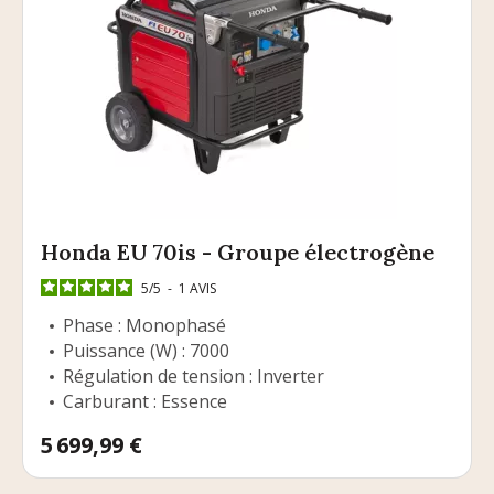
Honda EU 70is - Groupe électrogène
5
/
5
-
1
AVIS
Phase : Monophasé
Puissance (W) : 7000
Régulation de tension : Inverter
Carburant : Essence
Prix
5 699,99 €