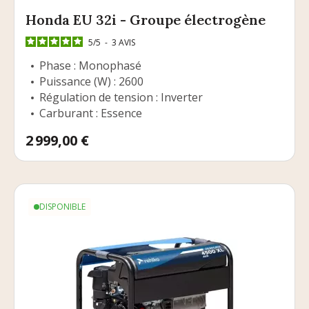
Honda EU 32i - Groupe électrogène
5
/
5
-
3
AVIS
Phase : Monophasé
Puissance (W) : 2600
Régulation de tension : Inverter
Carburant : Essence
Prix
2 999,00 €
DISPONIBLE