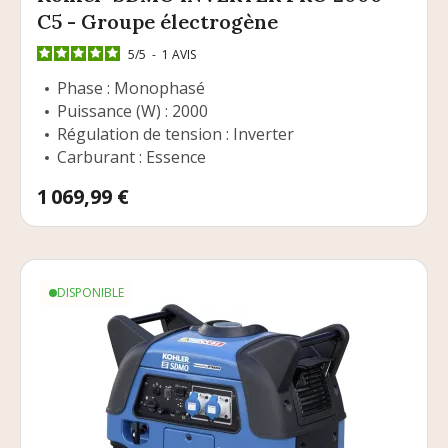
C5 - Groupe électrogène
5
/
5
-
1
AVIS
Phase : Monophasé
Puissance (W) : 2000
Régulation de tension : Inverter
Carburant : Essence
Prix
1 069,99 €
DISPONIBLE