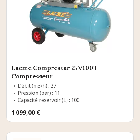
Lacme Comprestar 27V100T -
Compresseur
Débit (m3/h) : 27
Pression (bar) : 11
Capacité reservoir (L) : 100
Prix
1 099,00 €