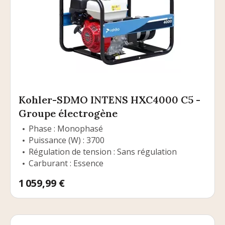
Kohler-SDMO INTENS HXC4000 C5 -
Groupe électrogène
Phase : Monophasé
Puissance (W) : 3700
Régulation de tension : Sans régulation
Carburant : Essence
Prix
1 059,99 €