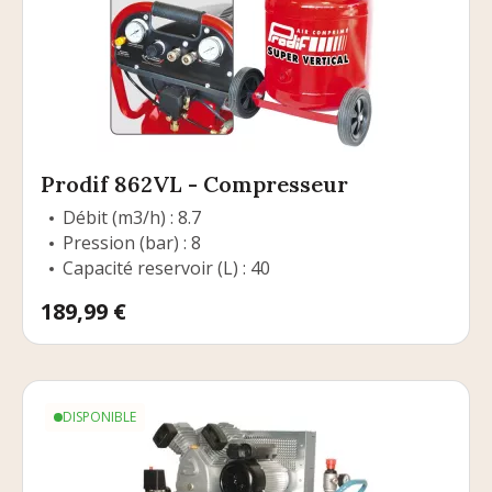
Prodif 862VL - Compresseur
Débit (m3/h) : 8.7
Pression (bar) : 8
Capacité reservoir (L) : 40
Prix
189,99 €
DISPONIBLE