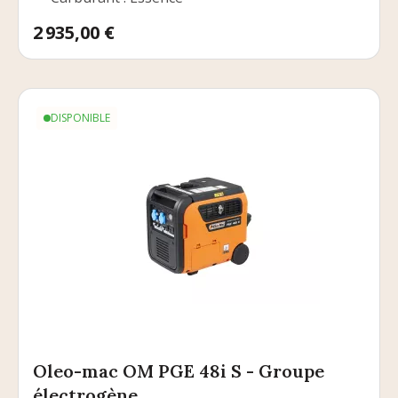
Prix
2 935,00 €
DISPONIBLE
Oleo-mac OM PGE 48i S - Groupe
électrogène