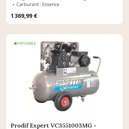
Carburant : Essence
Prix
1 369,99 €
DISPONIBLE
Prodif Expert VC3551003MG -