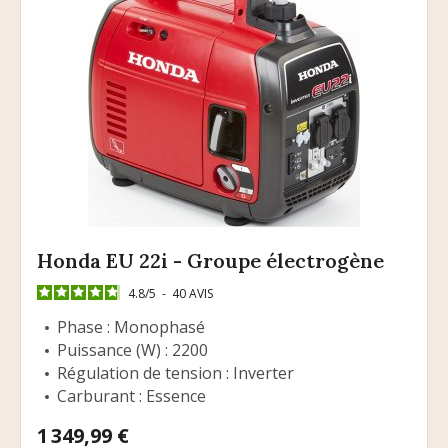
Honda EU 22i - Groupe électrogène
4.8
/
5
-
40
AVIS
Phase : Monophasé
Puissance (W) : 2200
Régulation de tension : Inverter
Carburant : Essence
Prix
1 349,99 €