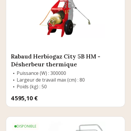
Rabaud Herbiogaz City 5B HM -
Désherbeur thermique
Puissance (W) : 300000
Largeur de travail max (cm) : 80
Poids (kg) : 50
Prix
4 595,10 €
DISPONIBLE