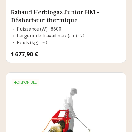
Rabaud Herbiogaz Junior HM -
Désherbeur thermique
Puissance (W) : 8600
Largeur de travail max (cm) : 20
Poids (kg) : 30
Prix
1 677,90 €
DISPONIBLE