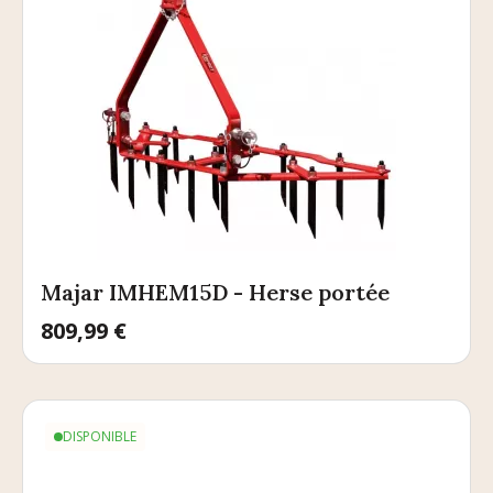
Majar IMHEM15D - Herse portée
Prix
809,99 €
DISPONIBLE