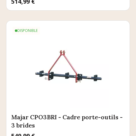
Prix
514,99 €
DISPONIBLE
Majar CPO3BRI - Cadre porte-outils -
3 brides
Prix
549,99 €