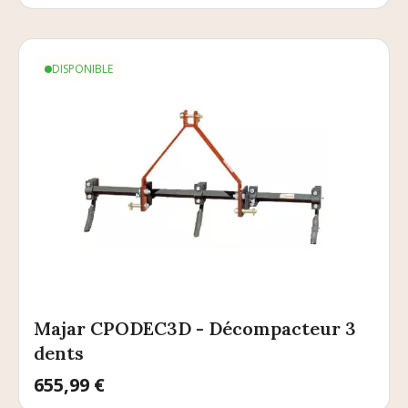
DISPONIBLE
Majar CPODEC3D - Décompacteur 3
dents
Prix
655,99 €