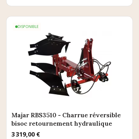
DISPONIBLE
Majar RBS3510 - Charrue réversible
bisoc retournement hydraulique
Prix
3 319,00 €