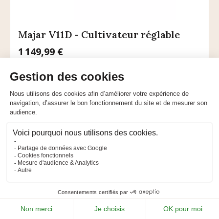
Majar V11D - Cultivateur réglable
Prix
1 149,99 €
DISPONIBLE