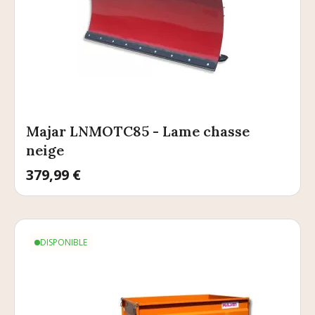
Majar LNMOTC85 - Lame chasse
neige
Prix
379,99 €
DISPONIBLE