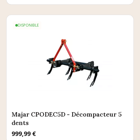
DISPONIBLE
Majar CPODEC5D - Décompacteur 5
dents
Prix
999,99 €