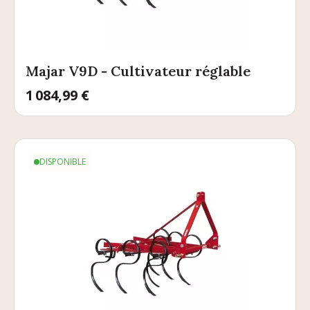
Majar V9D - Cultivateur réglable
Prix
1 084,99 €
DISPONIBLE