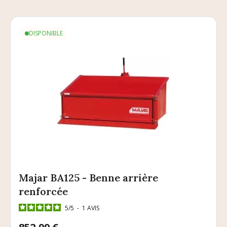
DISPONIBLE
Majar BA125 - Benne arrière
renforcée
5
/
5
-
1
AVIS
Prix