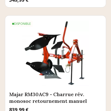
DISPONIBLE
Majar RM30AC9 - Charrue rév.
monosoc retournement manuel
Prix
839,99 €