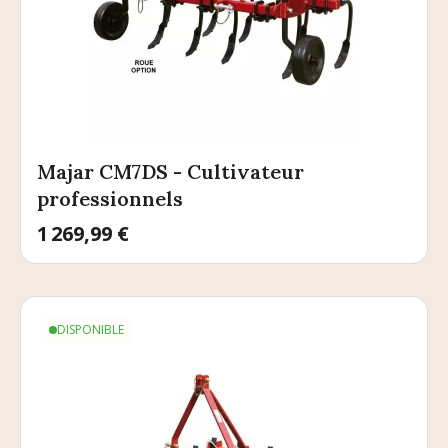
Majar CM7DS - Cultivateur
professionnels
Prix
1 269,99 €
DISPONIBLE