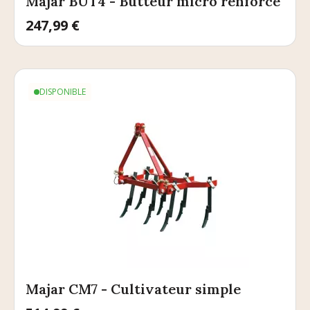
Majar BUT4 - Butteur micro renforcé
Prix
247,99 €
DISPONIBLE
Majar CM7 - Cultivateur simple