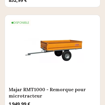
852,99 €
DISPONIBLE
Majar RMT1000 - Remorque pour
microtracteur
Prix
1 949,99 €