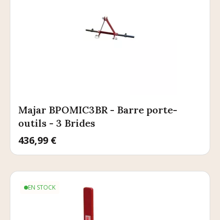
Majar BPOMIC3BR - Barre porte-
outils - 3 Brides
Prix
436,99 €
EN STOCK