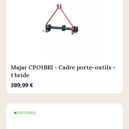
Majar CPO1BRI - Cadre porte-outils -
1 bride
Prix
389,99 €
DISPONIBLE