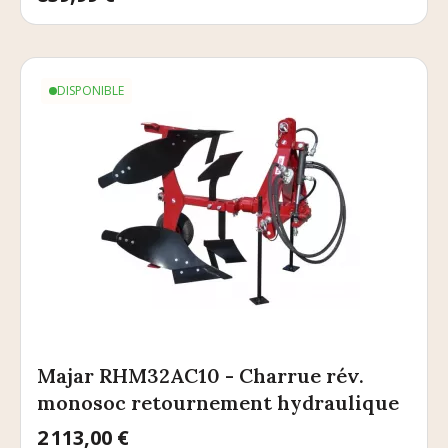
DISPONIBLE
Majar RHM32AC10 - Charrue rév.
monosoc retournement hydraulique
Prix
2 113,00 €