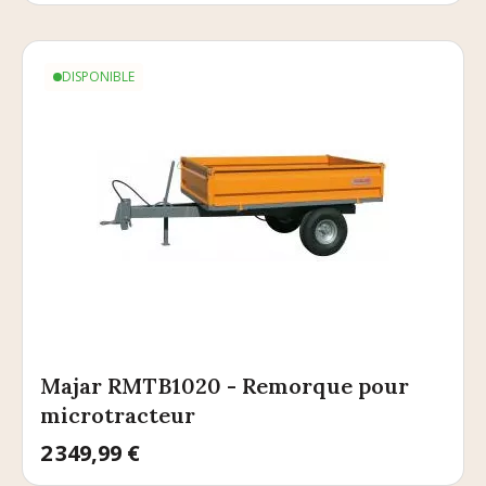
DISPONIBLE
Majar RMTB1020 - Remorque pour
microtracteur
Prix
2 349,99 €