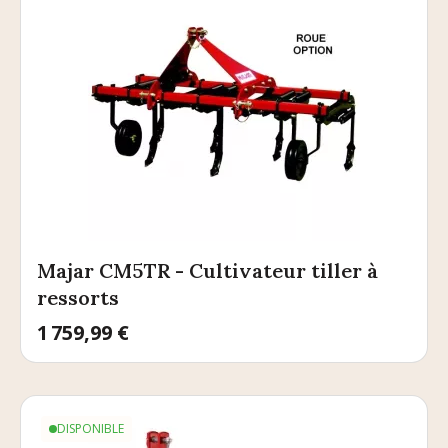
Majar CM5TR - Cultivateur tiller à
ressorts
Prix
1 759,99 €
DISPONIBLE