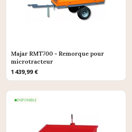
Majar RMT700 - Remorque pour
microtracteur
Prix
1 439,99 €
DISPONIBLE