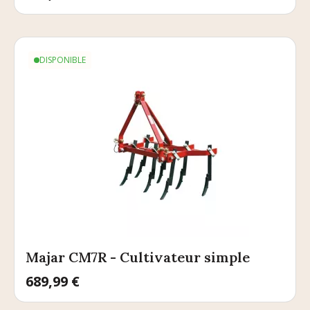
DISPONIBLE
Majar CM7R - Cultivateur simple
Prix
689,99 €