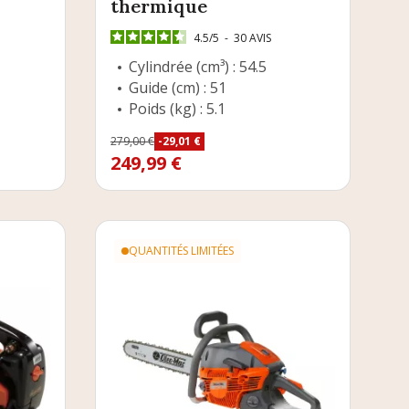
thermique
4.5
/
5
-
30
AVIS
Cylindrée (cm³) : 54.5
Guide (cm) : 51
Poids (kg) : 5.1
Prix
279,00 €
-29,01 €
Prix de base
249,99 €
QUANTITÉS LIMITÉES