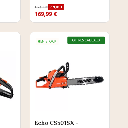
Prix
189,00 €
-19,01 €
Prix de base
169,99 €
OFFRES CADEAUX
EN STOCK
Echo CS501SX -