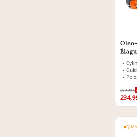
Oleo
Élag
Cylin
Guid
Poids
Prix
259,00 €
Prix d
234,9
QUANT