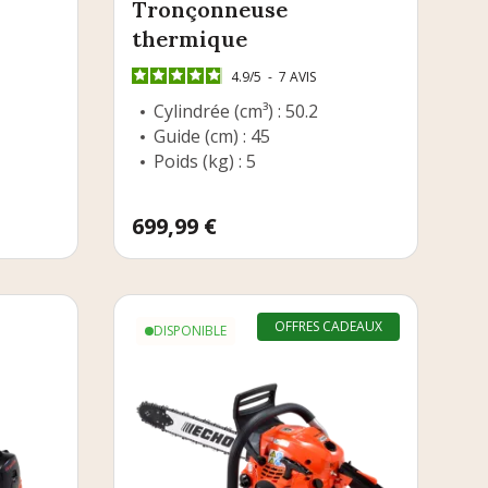
Tronçonneuse
thermique
4.9
/
5
-
7
AVIS
Cylindrée (cm³) : 50.2
Guide (cm) : 45
Poids (kg) : 5
Prix
699,99 €
OFFRES CADEAUX
DISPONIBLE