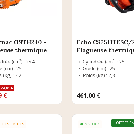
-mac GSTH240 -
Echo CS2511TESC/2
ueuse thermique
Elagueuse thermiq
drée (cm³) : 25.4
Cylindrée (cm³) : 25
e (cm) : 25
Guide (cm) : 25
 (kg) : 3.2
Poids (kg) : 2,3
-24,01 €
e base
9 €
Prix
461,00 €
OFFRES C
ITÉS LIMITÉES
EN STOCK