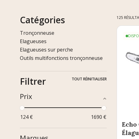
Catégories
125 RÉSULT
Tronçonneuse
DISPO
Elagueuses
Elagueuses sur perche
Outils multifonctions tronçonneuse
Filtrer
TOUT RÉINITIALISER
Prix
124
€
1690
€
Echo 
Élag
Marques