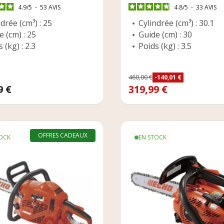
4.9
/
5
-
53
AVIS
4.8
/
5
-
33
AVIS
drée (cm³) : 25
Cylindrée (cm³) : 30.1
e (cm) : 25
Guide (cm) : 30
 (kg) : 2.3
Poids (kg) : 3.5
Prix
460,00 €
-140,01 €
Prix de base
9 €
319,99 €
OFFRES CADEAUX
OCK
EN STOCK