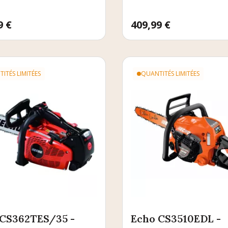
9 €
Prix
409,99 €
ITÉS LIMITÉES
QUANTITÉS LIMITÉES
 CS362TES/35 -
Echo CS3510EDL -