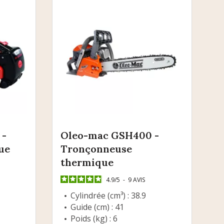
 -
Oleo-mac GSH400 -
ue
Tronçonneuse
thermique
4.9
/
5
-
9
AVIS
Cylindrée (cm³) : 38.9
Guide (cm) : 41
Poids (kg) : 6