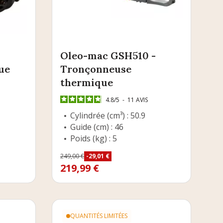
Oleo-mac GSH510 -
ue
Tronçonneuse
thermique
4.8
/
5
-
11
AVIS
Cylindrée (cm³) : 50.9
Guide (cm) : 46
Poids (kg) : 5
Prix
249,00 €
-29,01 €
Prix de base
219,99 €
QUANTITÉS LIMITÉES