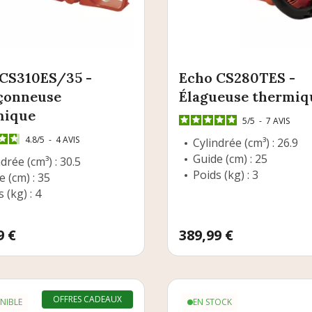
CS310ES/35 -
Echo CS280TES -
çonneuse
Élagueuse thermiq
mique
5
/
5
-
7
AVIS
4.8
/
5
-
4
AVIS
Cylindrée (cm³) : 26.9
Guide (cm) : 25
drée (cm³) : 30.5
Poids (kg) : 3
e (cm) : 35
 (kg) : 4
9 €
Prix
389,99 €
OFFRES CADEAUX
NIBLE
EN STOCK