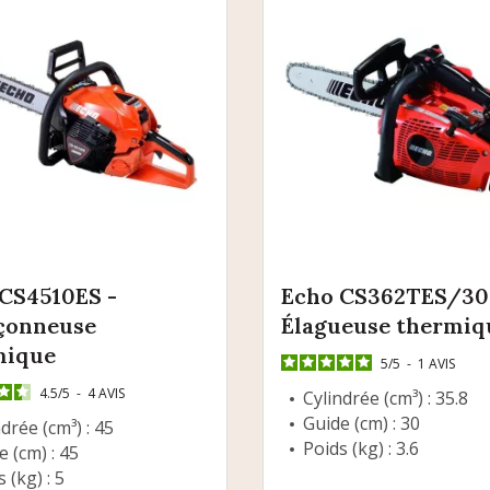
CS4510ES -
Echo CS362TES/30
çonneuse
Élagueuse thermiq
mique
5
/
5
-
1
AVIS
4.5
/
5
-
4
AVIS
Cylindrée (cm³) : 35.8
Guide (cm) : 30
drée (cm³) : 45
Poids (kg) : 3.6
e (cm) : 45
 (kg) : 5