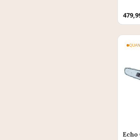
Prix
479,9
QUANT
Echo