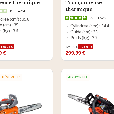
ueuse thermique
Tronçonneuse
thermique
3
/
5
-
4
AVIS
5
/
5
-
3
AVIS
drée (cm³) : 35.8
e (cm) : 35
Cylindrée (cm³) : 34.4
 (kg) : 3.6
Guide (cm) : 35
Poids (kg) : 3.7
Prix
-165,01 €
425,00 €
-125,01 €
e base
Prix de base
9 €
299,99 €
ITÉS LIMITÉES
DISPONIBLE