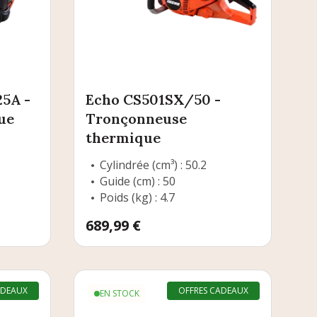
5A -
Echo CS501SX/50 -
ue
Tronçonneuse
thermique
Cylindrée (cm³) : 50.2
Guide (cm) : 50
Poids (kg) : 4.7
Prix
689,99 €
ADEAUX
OFFRES CADEAUX
EN STOCK