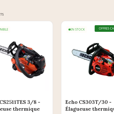
ATS
OFFRES C
NIBLE
EN STOCK
CS2511TES 3/8 -
Echo CS303T/30 -
ueuse thermique
Élagueuse thermiq