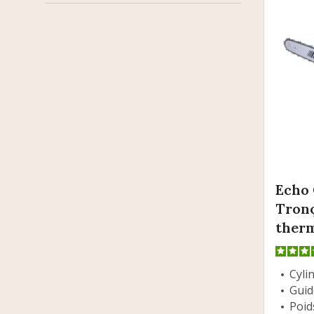
Echo 
Tron
ther
Cylin
Guid
Poids