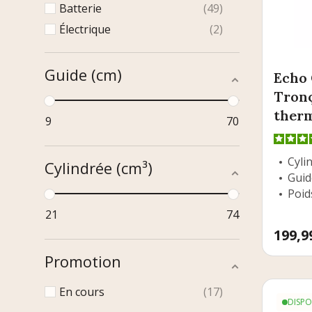
Batterie
49
Électrique
2
Guide (cm)
Echo 
Tron
ther
9
70
Cylin
Cylindrée (cm³)
Guid
Poids
21
74
Prix
199,9
Promotion
En cours
17
DISPO