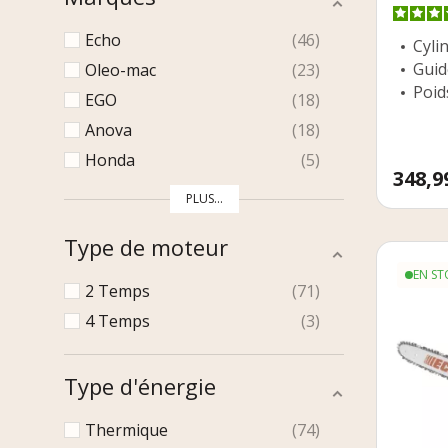
Echo
46
Cylin
Guid
Oleo-mac
23
Poids
EGO
18
Anova
18
Honda
5
Prix
348,9
PLUS...
Type de moteur
EN ST
2 Temps
71
4 Temps
3
Type d'énergie
Thermique
74