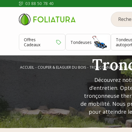
03 88 50 78 40
Offres
Tondeu
Tondeuses
Cadeaux
autopor
Tron
ACCUEIL
COUPER & ELAGUER DU BOIS
TRONÇONNEUSES & ÉLA
Découvrez notr
d’entretien. Op
tronçonneuse ther
de mobilité. Nous p
pour atteindre le