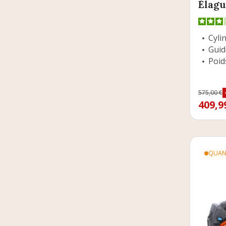
Élag
Cylin
Guid
Poids
Prix
575,00 €
Prix d
409,9
QUANT