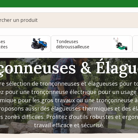
ses
Tondeuses
tées
débroussailleuse
çonneuses & Élagu
GUEUSES
e sélection de tronçonneuses et élagueuses pour t
tez pour une tronçonneuse électrique pour un usage
mique pour les gros travaux ou une tronçonneuse à 
roposons aussi des élagueuses thermiques et des é
s zones difficiles. Profitez d’outils robustes et er
travail efficace et sécurisé.