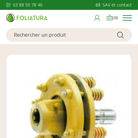
03 88 50 78 40
SAV et contact
Menu
(0)