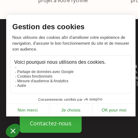
projet à votre rythme
pro
Adresse :
Horaires 
Foliatura
Lun
: 10h
2 rue de l'industrie
Mar–Ven
67560 Rosheim
Sam
: 8h
France
03 88 50 78 40
Contactez-nous