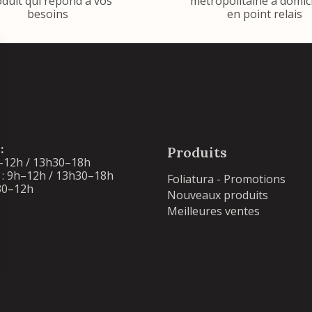
duit qui répond à vos
métropolitaine à domic
besoins
en point relais
:
Produits
–12h / 13h30–18h
: 9h–12h / 13h30–18h
Foliatura - Promotions
30–12h
Nouveaux produits
Meilleures ventes