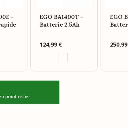
00E -
EGO BA1400T -
EGO B
rapide
Batterie 2.5Ah
Batter
Prix
124,99 €
Prix
250,99
n point relais