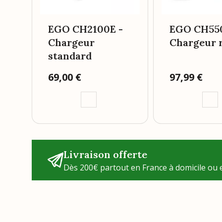
EGO CH2100E -
EGO CH55
Chargeur
Chargeur 
standard
Prix
69,00 €
Prix
97,99 €
Livraison offerte
Dès 200€ partout en France à domicile ou e