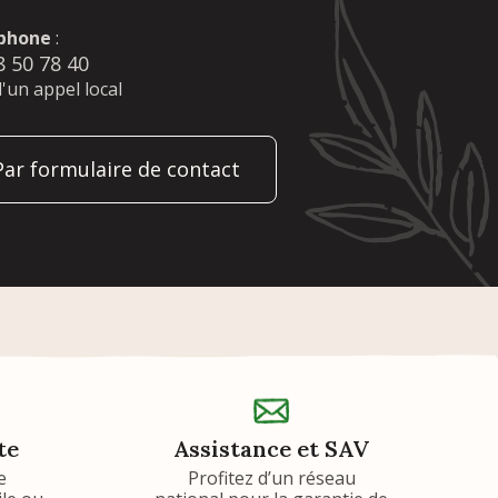
phone
:
8 50 78 40
d'un appel local
Par formulaire de contact
te
Assistance et SAV
e
Profitez d’un réseau