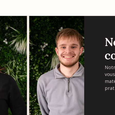
N
c
Notr
vous
maté
prat