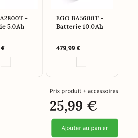
A2800T -
EGO BA5600T -
ie 5.0Ah
Batterie 10.0Ah
 €
Prix
479,99 €
Pr
55
Prix produit + accessoires
25,99
€
Ajouter au panier