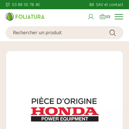
03 88 50 78 40
SAV et contact
Menu
(0)