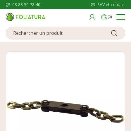
03 88 50 78 40
SAV et contact
Menu
(0)