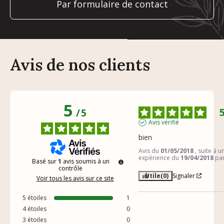
Par formulaire de contact
Avis de nos clients
5
/
5
Avis vérifié
bien
Avis du
01/05/2018
, suite à u
expérience du
19/04/2018
pa
Basé sur
1
avis soumis à un
contrôle
Utile
(0)
Signaler
Voir tous les avis sur ce site
5
étoiles
1
4
étoiles
0
3
étoiles
0