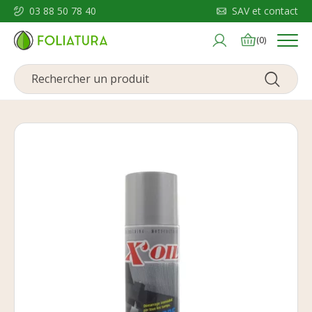
03 88 50 78 40
SAV et contact
Menu
(0)