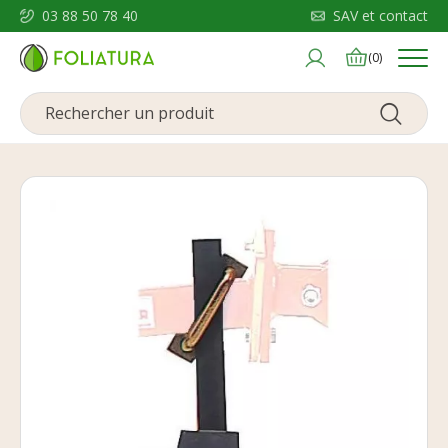
03 88 50 78 40
SAV et contact
Menu
(0)