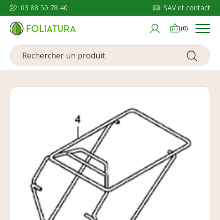
03 88 50 78 40
SAV et contact
Menu
(0)