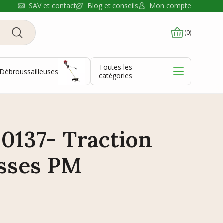
Blog et conseils
SAV et contact
Mon compte
(0)
Toutes les
Débroussailleuses
catégories
0137- Traction
esses PM