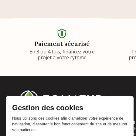
Paiement sécurisé
En 3 ou 4 fois, financez votre
T
projet à votre rythme
pro
Adresse :
Horaires 
Foliatura
Lun
: 10h
2 rue de l'industrie
Mar–Ven