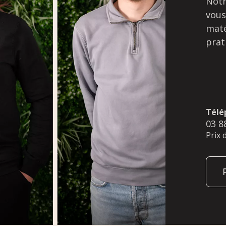
Notr
vous
maté
prat
Télé
03 8
Prix 