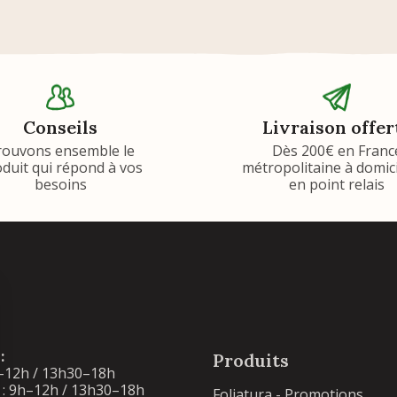
Conseils
Livraison offer
rouvons ensemble le
Dès 200€ en Franc
duit qui répond à vos
métropolitaine à domic
besoins
en point relais
:
Produits
–12h / 13h30–18h
: 9h–12h / 13h30–18h
Foliatura - Promotions