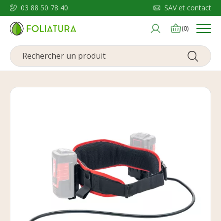
03 88 50 78 40
SAV et contact
Menu
(0)