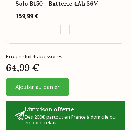
Solo B150 - Batterie 4Ah 36V
159,99 €
Prix
Prix produit + accessoires
64,99
€
Ajouter au panier
Livraison offerte
Dès 200€ partout en France à domicile ou
en point relais