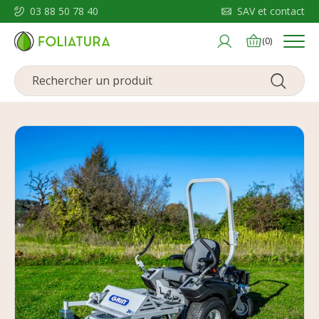
03 88 50 78 40
SAV et contact
Menu
(0)