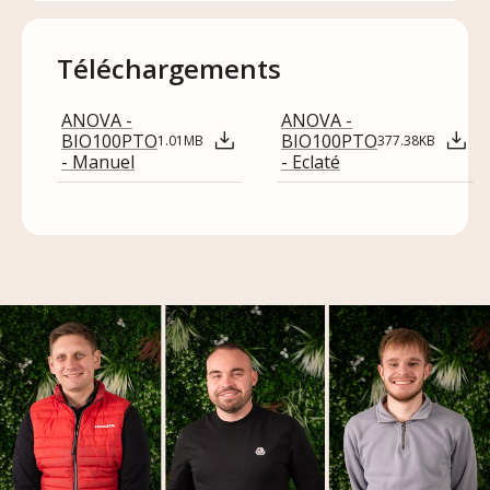
Téléchargements
ANOVA -
ANOVA -
BIO100PTO
BIO100PTO
1.01MB
377.38KB
- Manuel
- Eclaté