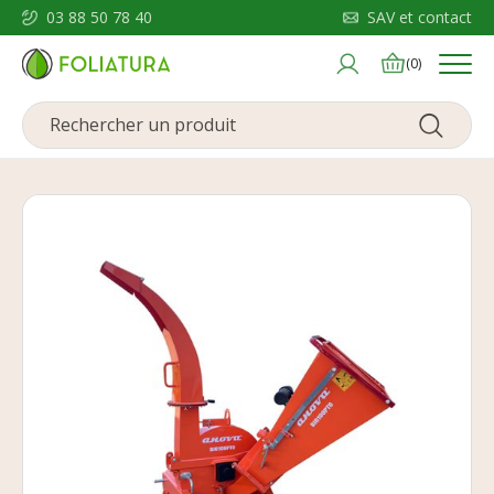
03 88 50 78 40
SAV et contact
Menu
(0)