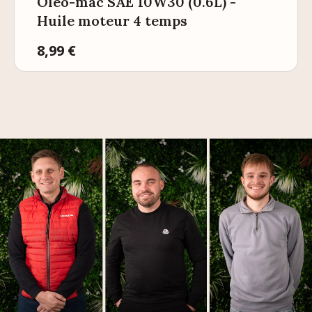
Oleo-mac SAE 10W30 (0.6L) -
Huile moteur 4 temps
Prix
8,99 €