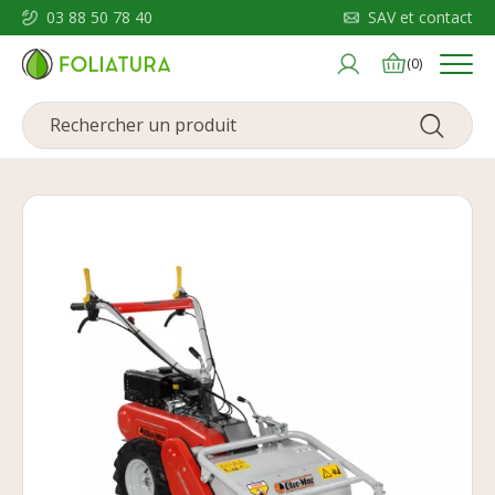
03 88 50 78 40
SAV et contact
Menu
(0)