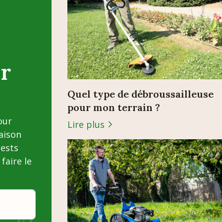
r
Quel type de débroussailleuse
pour mon terrain ?
our
Lire plus
saison
tests
faire le