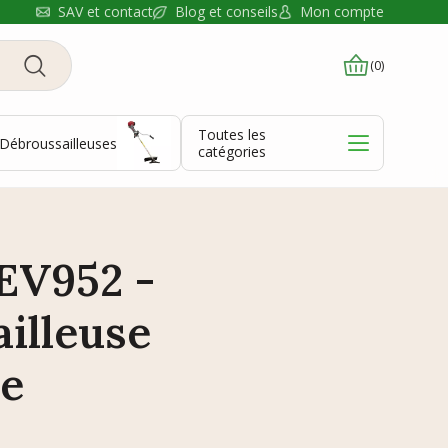
Blog et conseils
SAV et contact
Mon compte
(0)
Toutes les
Débroussailleuses
catégories
EV952 -
illeuse
ée