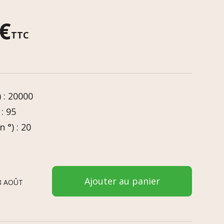
 €
TTC
 : 20000
: 95
 °) : 20
Ajouter au panier
8 AOÛT