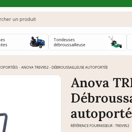
ses
Tondeuses
tées
débroussailleuse
TOPORTÉES
ANOVA TREV952 - DÉBROUSSAILLEUSE AUTOPORTÉE
Anova TR
Débroussa
autoport
RÉFÉRENCE FOURNISSEUR : TREV952