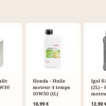
ile
Honda - Huile
Igol 
0W30
moteur 4 temps
(2L) -
10W30 (1L)
moteu
Prix
16,99 €
Prix
13,90 