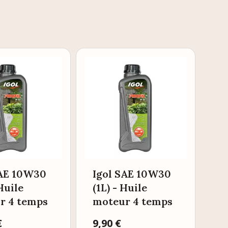
SAE 10W30
Igol SAE 10W30
 Huile
(1L) - Huile
r 4 temps
moteur 4 temps
€
Prix
9,90 €