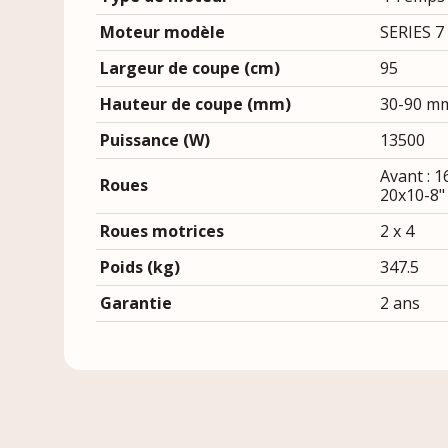
Moteur modèle
SERIES 7
Largeur de coupe (cm)
95
Hauteur de coupe (mm)
30-90 m
Puissance (W)
13500
Avant : 1
Roues
20x10-8"
Roues motrices
2 x 4
Poids (kg)
347.5
Garantie
2 ans