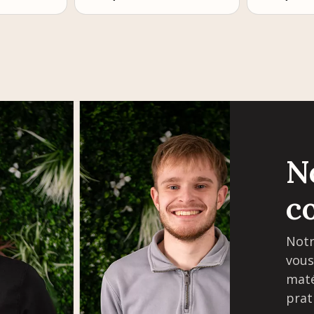
N
c
Notr
vous
maté
prat