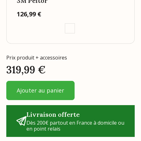
3M Peltor
126,99 €
Prix
Prix produit + accessoires
319,99
€
Ajouter au panier
Livraison offerte
Dès 200€ partout en France à domicile ou
en point relais