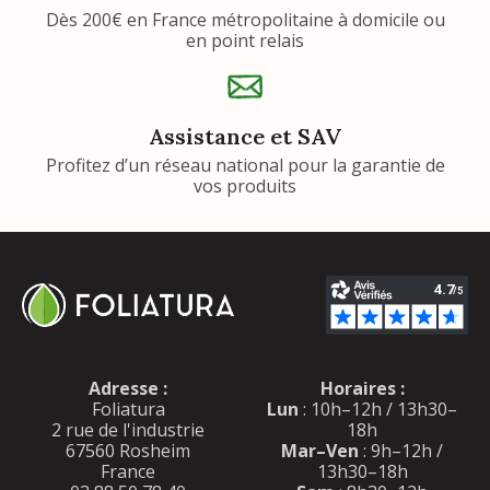
Dès 200€ en France métropolitaine à domicile ou
en point relais
Assistance et SAV
Profitez d’un réseau national pour la garantie de
vos produits
Adresse :
Horaires :
Foliatura
Lun
: 10h–12h / 13h30–
2 rue de l'industrie
18h
67560 Rosheim
Mar–Ven
: 9h–12h /
France
13h30–18h