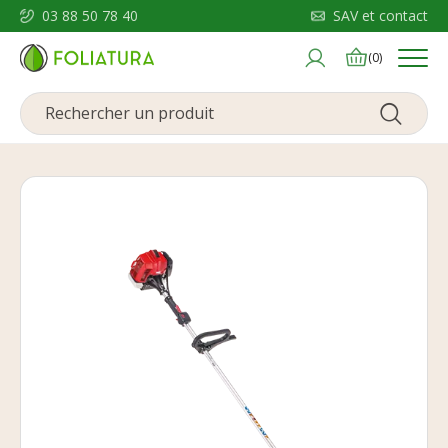
03 88 50 78 40
SAV et contact
Menu
(0)