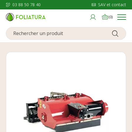
03 88 50 78 40
SAV et contact
Menu
(0)