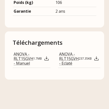
Poids (kg)
106
Garantie
2 ans
Téléchargements
ANOVA -
ANOVA -
RLT15GVH
RLT15GVH
1.7MB
237.35KB
- Manuel
- Eclaté