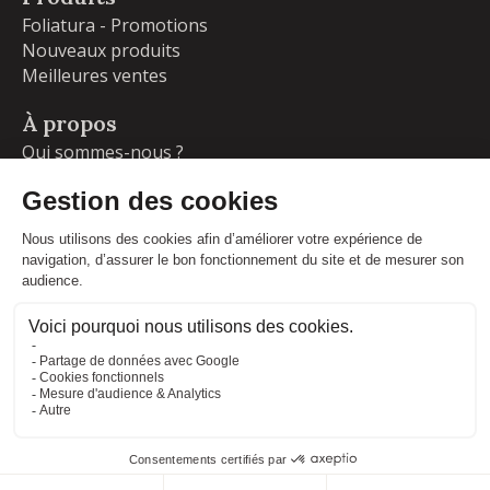
Foliatura - Promotions
Nouveaux produits
Meilleures ventes
À propos
Qui sommes-nous ?
Garanties
Livraisons et retours
Blog
Votre compte
Informations personnelles
Commandes
Adresses
Facebook
Instagram
LinkedIn
CONDITIONS GÉNÉRALES DE VENTE
MENTIONS LÉGALES