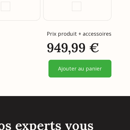
Pr
55
Prix produit + accessoires
949,99
€
Ajouter au panier
os experts vous