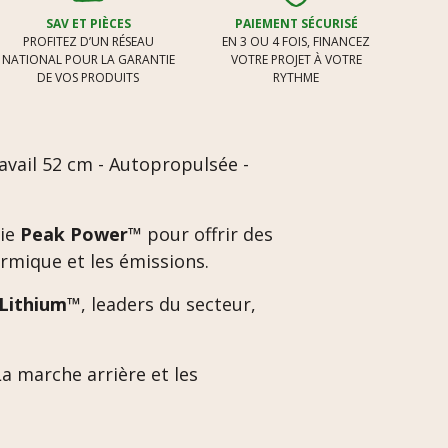
SAV ET PIÈCES
PAIEMENT SÉCURISÉ
PROFITEZ D’UN RÉSEAU
EN 3 OU 4 FOIS, FINANCEZ
NATIONAL POUR LA GARANTIE
VOTRE PROJET À VOTRE
DE VOS PRODUITS
RYTHME
ravail 52 cm - Autopropulsée -
gie
Peak Power™
pour offrir des
ermique et les émissions.
 Lithium™
, leaders du secteur,
 La marche arrière et les