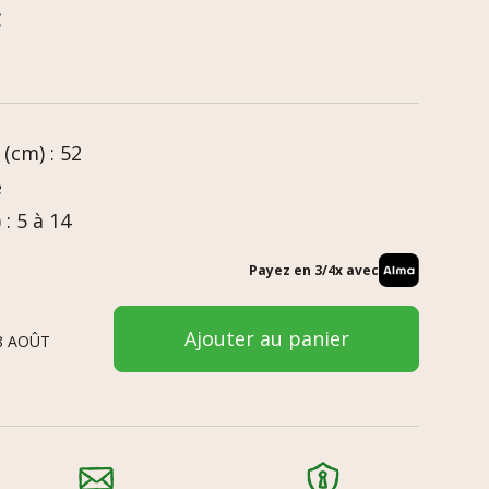
C
(cm) : 52
e
: 5 à 14
Payez en 3/4x avec
Ajouter au panier
8 AOÛT