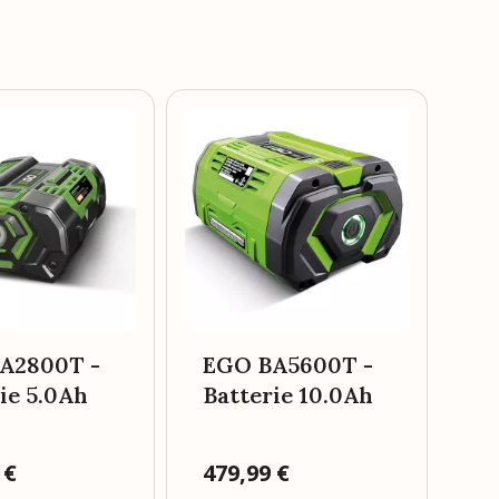
E
Ba
A2800T -
EGO BA5600T -
ie 5.0Ah
Batterie 10.0Ah
 €
Prix
479,99 €