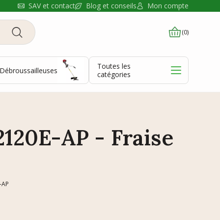
Blog et conseils
SAV et contact
Mon compte
(0)
Toutes les
Débroussailleuses
catégories
120E-AP - Fraise
-AP