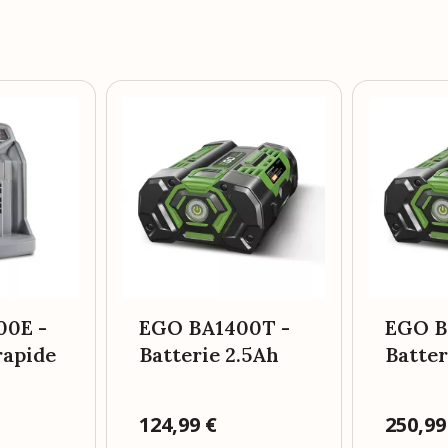
00E -
EGO BA1400T -
EGO B
rapide
Batterie 2.5Ah
Batter
Prix
124,99 €
Prix
250,99