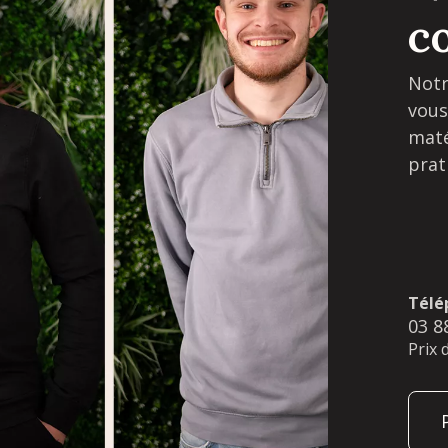
c
Notr
vous
maté
prat
Télé
03 8
Prix 