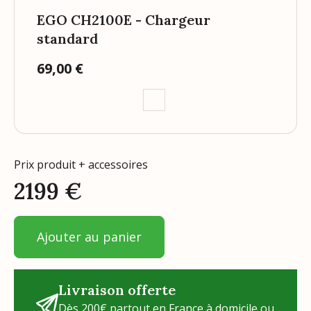
EGO CH2100E - Chargeur
standard
69,00 €
Prix
Prix produit + accessoires
2199
€
Ajouter au panier
Livraison offerte
Dès 200€ partout en France à domicile ou