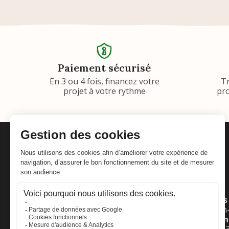
Paiement sécurisé
En 3 ou 4 fois, financez votre
T
projet à votre rythme
pro
Adresse :
Horaires 
Foliatura
Lun
: 10h
2 rue de l'industrie
Mar–Ven
67560 Rosheim
Sam
: 8h