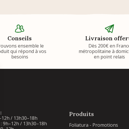
Conseils
Livraison offer
rouvons ensemble le
Dès 200€ en Franc
duit qui répond à vos
métropolitaine à domic
besoins
en point relais
:
Produits
–12h / 13h30–18h
: 9h–12h / 13h30–18h
Foliatura - Promotions
30–12h