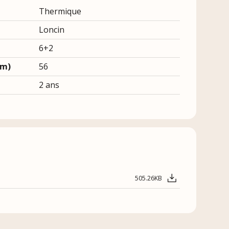
Thermique
Loncin
6+2
cm)
56
2 ans
505.26KB