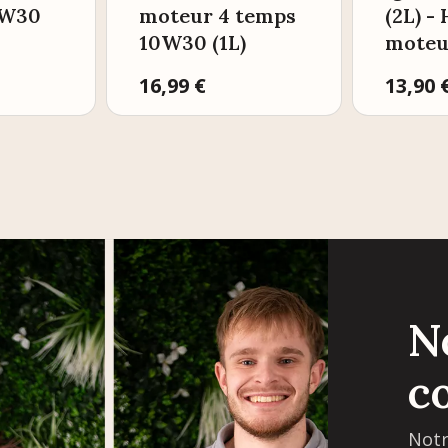
0W30
moteur 4 temps
(2L) -
10W30 (1L)
moteu
Prix
16,99 €
Prix
13,90 
N
c
Notr