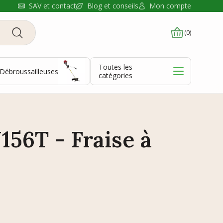
Blog et conseils
SAV et contact
Mon compte
(0)
Toutes les
Débroussailleuses
catégories
56T - Fraise à