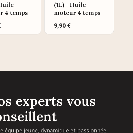
 Huile
(1L) - Huile
r 4 temps
moteur 4 temps
€
Prix
9,90 €
os experts vous
onseillent
e équipe jeune, dynamique et passionnée