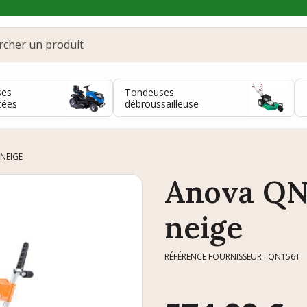
ses
Tondeuses
tées
débroussailleuse
 NEIGE
Anova QN1
neige
RÉFÉRENCE FOURNISSEUR : QN156T