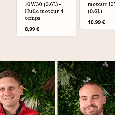
10W30 (0.6L) -
moteur 1
Huile moteur 4
(0.6L)
temps
Prix
10,99 €
Prix
8,99 €