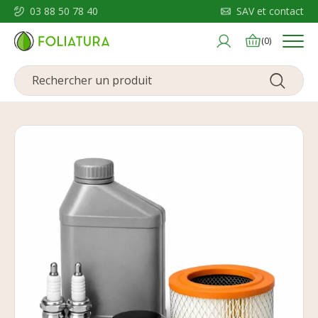
03 88 50 78 40
SAV et contact
Menu
(0)