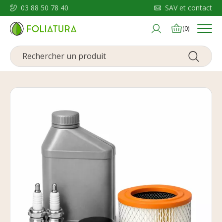
03 88 50 78 40
SAV et contact
Menu
(0)