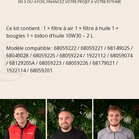
EN 3 OU 4 FOIS, FINANCEZ VOTRE PROJET À VOTRE RYTHME
Ce kit contient : 1 × filtre à air 1 × filtre à huile 1 ×
bougies 1 × bidon d’huile 10W30 – 2 L
Modèle compatible : 68059222 / 68059221 / 68149025 /
68049028 / 68059225 / 68059224 / 1922112 / 68059074
/ 68129205A / 68059223 / 68059226 / 68179021 /
1922114 / 68059201