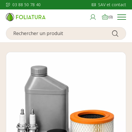
03 88 50 78 40
SAV et contact
Menu
(0)