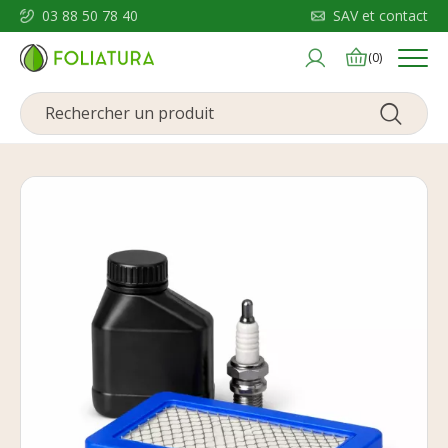
03 88 50 78 40
SAV et contact
Menu
(0)