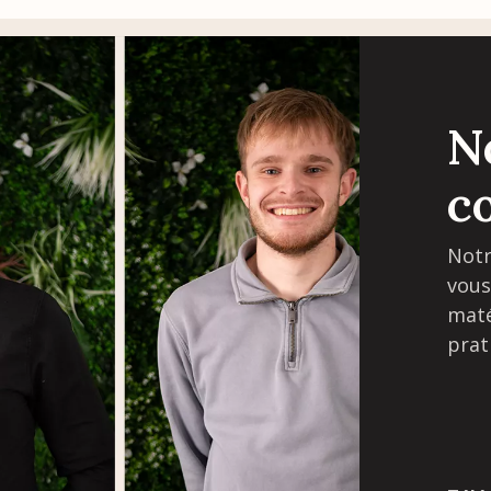
N
c
Notr
vous
maté
prat