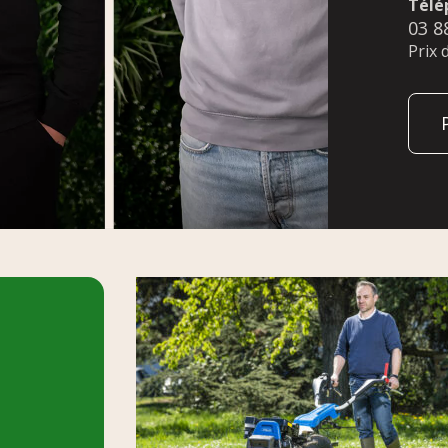
Télé
03 8
Prix 