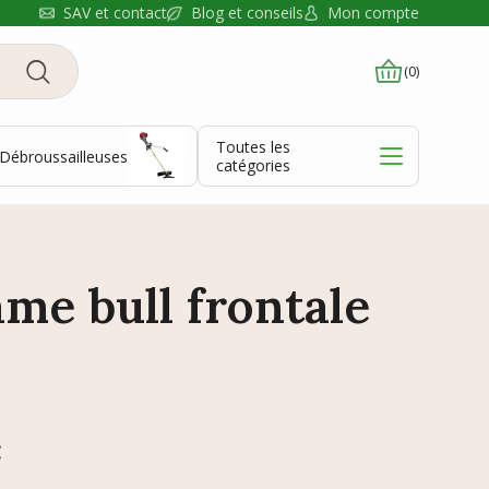
Blog et conseils
SAV et contact
Mon compte
(0)
Toutes les
Débroussailleuses
catégories
ame bull frontale
C