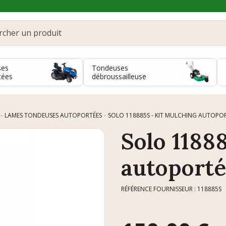
ses
Tondeuses
tées
débroussailleuse
LAMES TONDEUSES AUTOPORTÉES
SOLO 118885S - KIT MULCHING AUTOPOR
Solo 1188
autoporté
RÉFÉRENCE FOURNISSEUR : 118885S