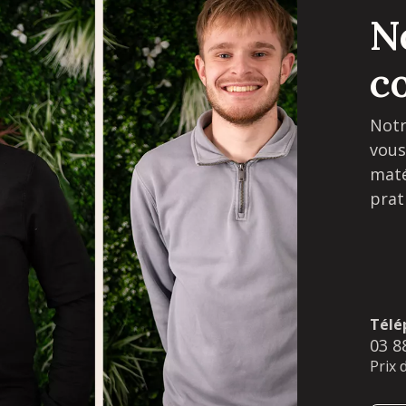
N
c
Notr
vous
maté
prat
Télé
03 8
Prix 