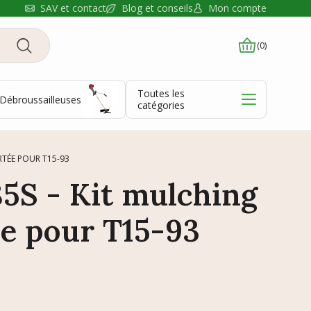
Blog et conseils
SAV et contact
Mon compte
(0)
Toutes les
Débroussailleuses
catégories
TÉE POUR T15-93
85S - Kit mulching
e pour T15-93