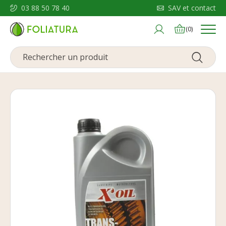
03 88 50 78 40
SAV et contact
Menu
(0)