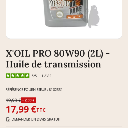
X'OIL PRO 80W90 (2L) -
Huile de transmission
5
/
5
-
1
AVIS
RÉFÉRENCE FOURNISSEUR : 8102331
19,99 €
- 2,00 €
17,99 €
TTC
DEMANDER UN DEVIS GRATUIT