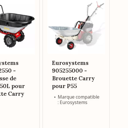
E
9
S
P
ystems
Eurosystems
2550 -
905255000 -
sse de
Brouette Carry
150L pour
pour P55
te Carry
Marque compatible
: Eurosystems