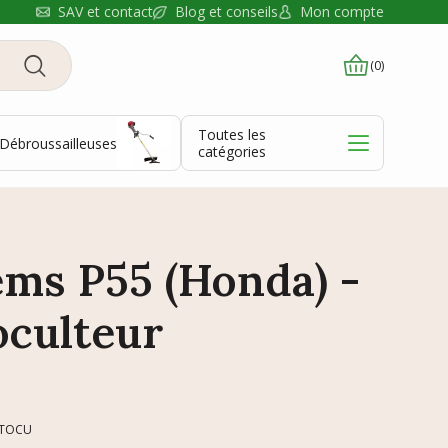
Blog et conseils
SAV et contact
Mon compte
(0)
Toutes les
Débroussailleuses
catégories
ms P55 (Honda) -
oculteur
OTOCU