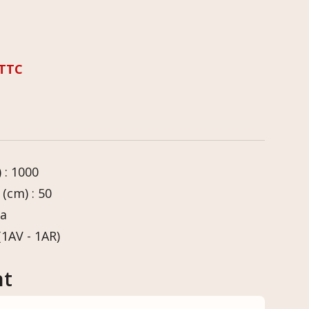
TTC
 : 1000
(cm) : 50
da
(1AV - 1AR)
nt