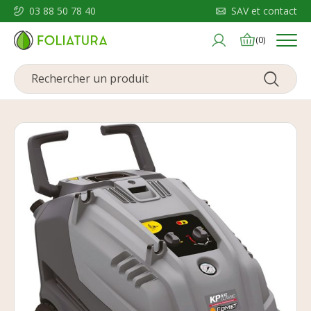
03 88 50 78 40
SAV et contact
Menu
(0)